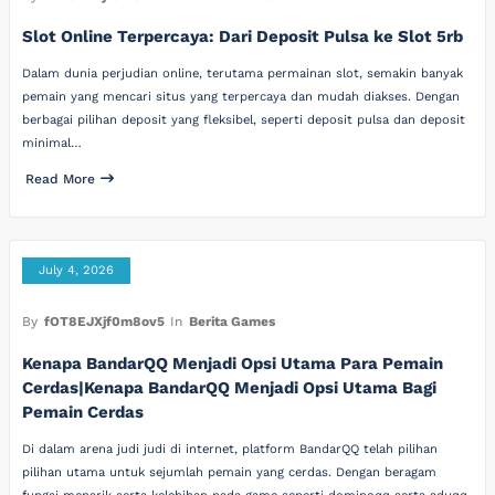
Slot Online Terpercaya: Dari Deposit Pulsa ke Slot 5rb
Dalam dunia perjudian online, terutama permainan slot, semakin banyak
pemain yang mencari situs yang terpercaya dan mudah diakses. Dengan
berbagai pilihan deposit yang fleksibel, seperti deposit pulsa dan deposit
minimal…
Read More
July 4, 2026
By
fOT8EJXjf0m8ov5
In
Berita Games
Kenapa BandarQQ Menjadi Opsi Utama Para Pemain
Cerdas|Kenapa BandarQQ Menjadi Opsi Utama Bagi
Pemain Cerdas
Di dalam arena judi judi di internet, platform BandarQQ telah pilihan
pilihan utama untuk sejumlah pemain yang cerdas. Dengan beragam