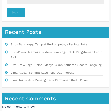
Search
Recent Posts
Situs Bandarqq: Tempat Berkumpulnya Pecinta Poker
KudaPoker: Memakai sistem teknologi untuk Pengalaman Lebih
Baik
Live Draw Togel China: Menyaksikan Keluaran Secara Langsung
Lima Alasan Kenapa Kayu Togel Jadi Populer
Lima Taktik Jitu Menang pada Permainan Kartu Poker
Recent Comments
No comments to show.