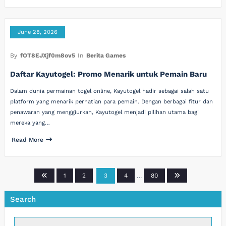
June 28, 2026
By
fOT8EJXjf0m8ov5
In
Berita Games
Daftar Kayutogel: Promo Menarik untuk Pemain Baru
Dalam dunia permainan togel online, Kayutogel hadir sebagai salah satu
platform yang menarik perhatian para pemain. Dengan berbagai fitur dan
penawaran yang menggiurkan, Kayutogel menjadi pilihan utama bagi
mereka yang…
Read More
Posts
1
2
3
4
…
80
pagination
Search