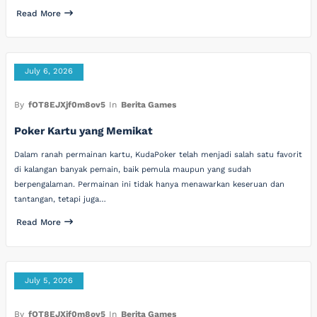
Read More
July 6, 2026
By
fOT8EJXjf0m8ov5
In
Berita Games
Poker Kartu yang Memikat
Dalam ranah permainan kartu, KudaPoker telah menjadi salah satu favorit
di kalangan banyak pemain, baik pemula maupun yang sudah
berpengalaman. Permainan ini tidak hanya menawarkan keseruan dan
tantangan, tetapi juga…
Read More
July 5, 2026
By
fOT8EJXjf0m8ov5
In
Berita Games