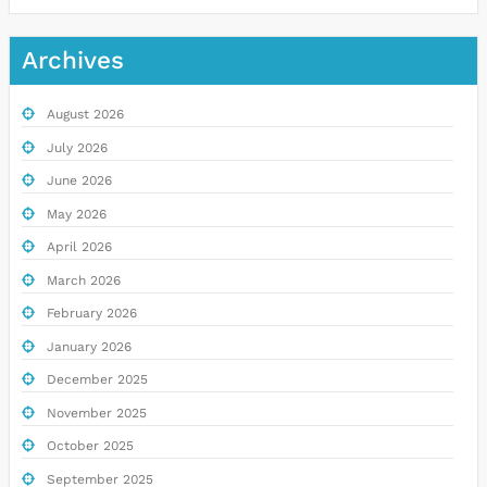
Archives
August 2026
July 2026
June 2026
May 2026
April 2026
March 2026
February 2026
January 2026
December 2025
November 2025
October 2025
September 2025