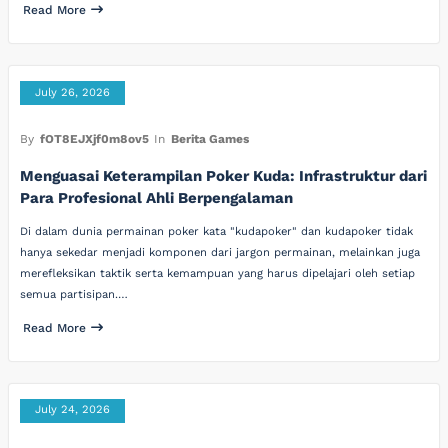
Read More
July 26, 2026
By
fOT8EJXjf0m8ov5
In
Berita Games
Menguasai Keterampilan Poker Kuda: Infrastruktur dari
Para Profesional Ahli Berpengalaman
Di dalam dunia permainan poker kata "kudapoker" dan kudapoker tidak
hanya sekedar menjadi komponen dari jargon permainan, melainkan juga
merefleksikan taktik serta kemampuan yang harus dipelajari oleh setiap
semua partisipan.…
Read More
July 24, 2026