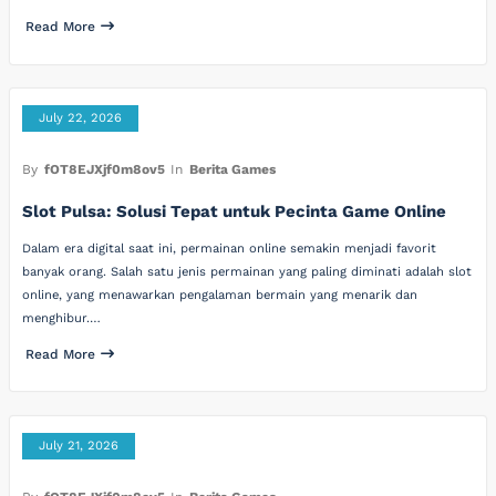
Read More
July 22, 2026
By
fOT8EJXjf0m8ov5
In
Berita Games
Slot Pulsa: Solusi Tepat untuk Pecinta Game Online
Dalam era digital saat ini, permainan online semakin menjadi favorit
banyak orang. Salah satu jenis permainan yang paling diminati adalah slot
online, yang menawarkan pengalaman bermain yang menarik dan
menghibur.…
Read More
July 21, 2026