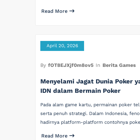
Read More
April 20, 2026
By
fOT8EJXjf0m8ov5
In
Berita Games
Menyelami Jagat Dunia Poker y
IDN dalam Bermain Poker
Pada alam game kartu, permainan poker tela
serta penuh strategi. Dalam Indonesia, fe
hadirnya platform-platform contohnya pok
Read More