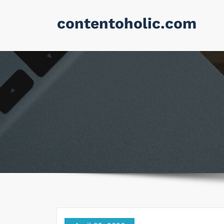
Skip
contentoholic.com
to
content