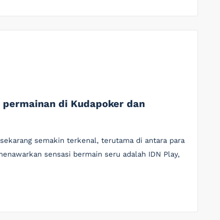
n permainan di Kudapoker dan
sekarang semakin terkenal, terutama di antara para
 menawarkan sensasi bermain seru adalah IDN Play,