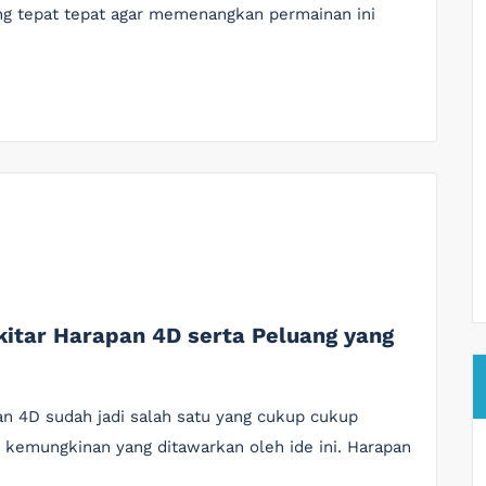
ng tepat tepat agar memenangkan permainan ini
itar Harapan 4D serta Peluang yang
an 4D sudah jadi salah satu yang cukup cukup
a kemungkinan yang ditawarkan oleh ide ini. Harapan