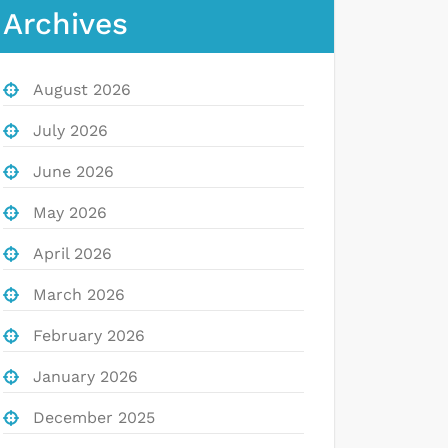
Archives
August 2026
July 2026
June 2026
May 2026
April 2026
March 2026
February 2026
January 2026
December 2025