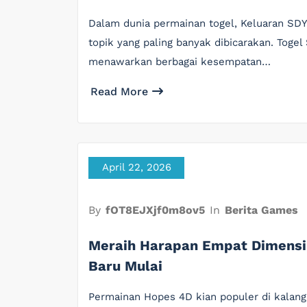
Dalam dunia permainan togel, Keluaran SDY
topik yang paling banyak dibicarakan. Togel
menawarkan berbagai kesempatan…
Read More
April 22, 2026
By
fOT8EJXjf0m8ov5
In
Berita Games
Meraih Harapan Empat Dimensi:
Baru Mulai
Permainan Hopes 4D kian populer di kalan