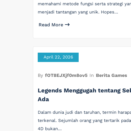
memahami metode fungsi serta strategi ya
menjadi tantangan yang unik. Hopes…
Read More
April 22, 2026
By
fOT8EJXjf0m8ov5
In
Berita Games
Legends Menggugah tentang Sek
Ada
Dalam dunia judi dan taruhan, termin harap
terkenal. Sejumlah orang yang tertarik pad
4D bukan…