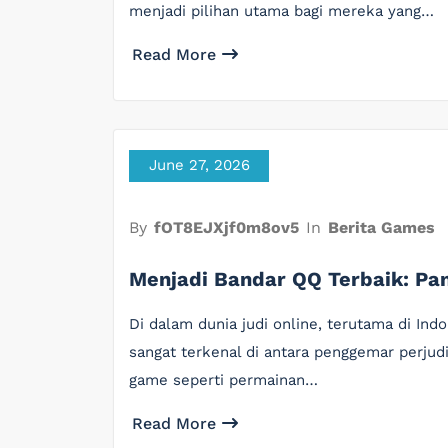
menjadi pilihan utama bagi mereka yang…
Read More
June 27, 2026
By
fOT8EJXjf0m8ov5
In
Berita Games
Menjadi Bandar QQ Terbaik: Pan
Di dalam dunia judi online, terutama di Ind
sangat terkenal di antara penggemar perju
game seperti permainan…
Read More