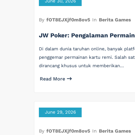
June 30, 2026
By
fOT8EJXjf0m8ov5
In
Berita Games
JW Poker: Pengalaman Permaina
Di dalam dunia taruhan online, banyak pla
penggemar permainan kartu remi. Salah sat
dirancang khusus untuk memberikan…
Read More
June 29, 2026
By
fOT8EJXjf0m8ov5
In
Berita Games