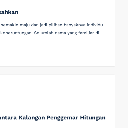
isahkan
g semakin maju dan jadi pilihan banyaknya individu
keberuntungan. Sejumlah nama yang familiar di
antara Kalangan Penggemar Hitungan