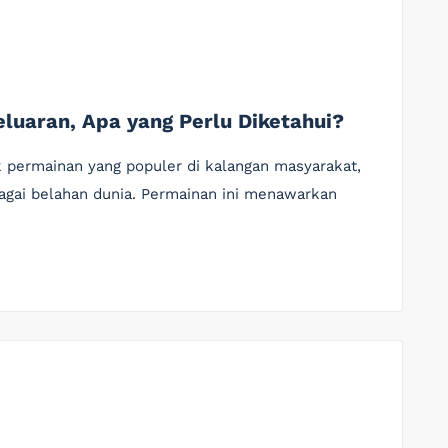
eluaran, Apa yang Perlu Diketahui?
k permainan yang populer di kalangan masyarakat,
bagai belahan dunia. Permainan ini menawarkan