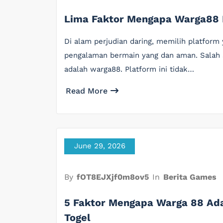
Lima Faktor Mengapa Warga88 Me
Di alam perjudian daring, memilih platform
pengalaman bermain yang dan aman. Salah s
adalah warga88. Platform ini tidak…
Read More
June 29, 2026
By
fOT8EJXjf0m8ov5
In
Berita Games
5 Faktor Mengapa Warga 88 Ada
Togel