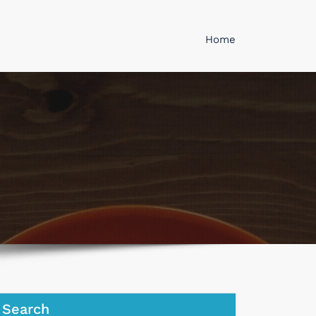
Home
Search