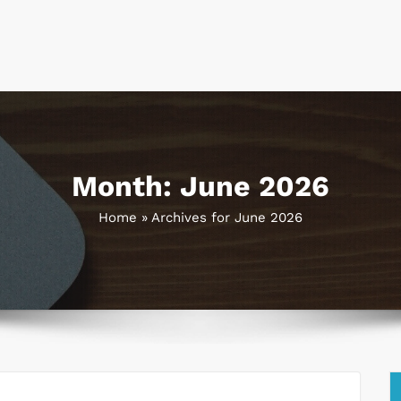
Month:
June 2026
Home
»
Archives for June 2026