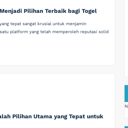
njadi Pilihan Terbaik bagi Togel
 yang tepat sangat krusial untuk menjamin
atu platform yang telah memperoleh reputasi solid
N
lah Pilihan Utama yang Tepat untuk