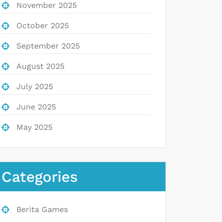
November 2025
October 2025
September 2025
August 2025
July 2025
June 2025
May 2025
Categories
Berita Games