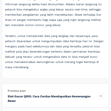
informasi langsung ketika hasil diumumkan. Melalui siaran langsung ini,
petaruh bisa mengetahui angka yang keluar secara real-time, sehingga
memberikan pengalaman yang lebih mendebarkan. Akses terhadap live
draw ini sangat membantu bagi siapa saja yang ingin langsung melihat
dan mencatat nomor-nomor yang keluar.
Terakhir, untuk memperoleh data yang lengkap dan terpercaya, para
petaruh disarankan untuk mengumpulkan data Kamboja hari ini. Dengan
mengacu pada hasil sebelumnya dan data yang tersedia, petaruh bisa
melihat pola atau kecenderungan tertentu dalam permainan Kamboja.
Sebuah yang teratur untuk menganalisis data ini bisa menjadi kunci
untuk memaksimalkan kemungkinan untuk menang togel Kamboja di
masa mendatang.
Previous post
Slot Gacor QRIS: Cara Cerdas Mendapatkan Kemenangan
Besar