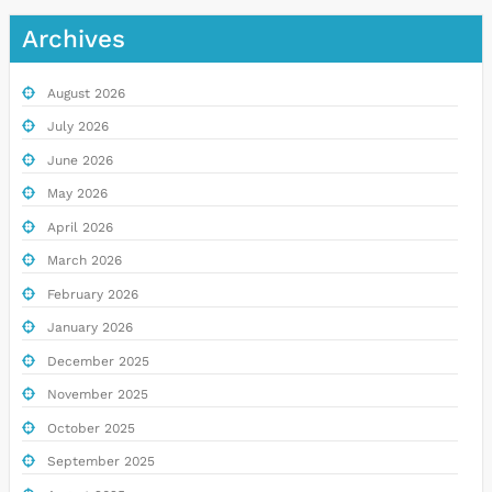
Archives
August 2026
July 2026
June 2026
May 2026
April 2026
March 2026
February 2026
January 2026
December 2025
November 2025
October 2025
September 2025