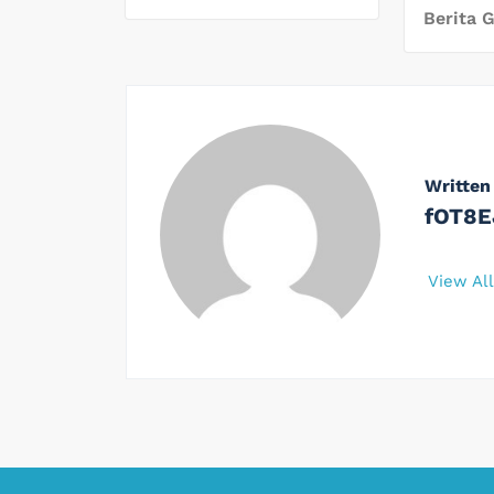
Berita 
Written
fOT8E
View Al