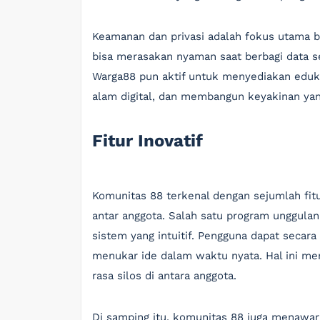
Keamanan dan privasi adalah fokus utama 
bisa merasakan nyaman saat berbagi data s
Warga88 pun aktif untuk menyediakan eduka
alam digital, dan membangun keyakinan yan
Fitur Inovatif
Komunitas 88 terkenal dengan sejumlah f
antar anggota. Salah satu program unggula
sistem yang intuitif. Pengguna dapat secar
menukar ide dalam waktu nyata. Hal ini me
rasa silos di antara anggota.
Di samping itu, komunitas 88 juga menawar