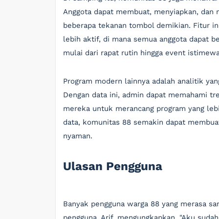
Anggota dapat membuat, menyiapkan, dan m
beberapa tekanan tombol demikian. Fitur i
lebih aktif, di mana semua anggota dapat be
mulai dari rapat rutin hingga event istimewa
Program modern lainnya adalah analitik ya
Dengan data ini, admin dapat memahami tr
mereka untuk merancang program yang leb
data, komunitas 88 semakin dapat membua
nyaman.
Ulasan Pengguna
Banyak pengguna warga 88 yang merasa san
pengguna, Arif, mengungkapkan, "Aku sudah