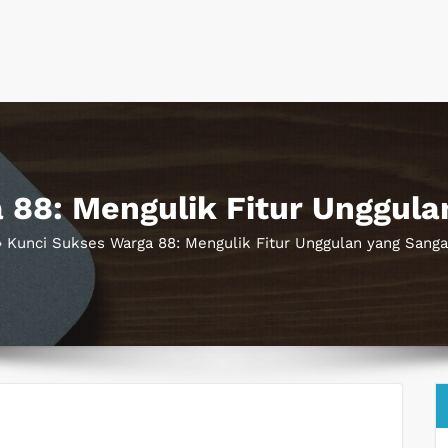
 88: Mengulik Fitur Unggula
»
Kunci Sukses Warga 88: Mengulik Fitur Unggulan yang Sanga