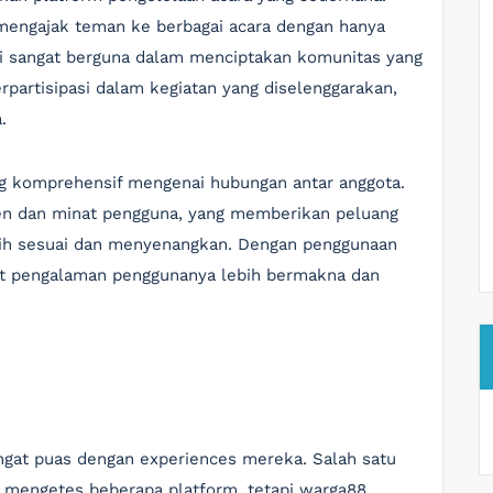
engajak teman ke berbagai acara dengan hanya
ni sangat berguna dalam menciptakan komunitas yang
rpartisipasi dalam kegiatan yang diselenggarakan,
.
ng komprehensif mengenai hubungan antar anggota.
en dan minat pengguna, yang memberikan peluang
ih sesuai dan menyenangkan. Dengan penggunaan
t pengalaman penggunanya lebih bermakna dan
gat puas dengan experiences mereka. Salah satu
 mengetes beberapa platform, tetapi warga88