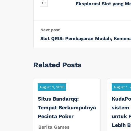
Eksplorasi Slot yang 
Next post
Slot QRIS: Pembayaran Mudah, Kemena
Related Posts
August 3, 2026
August 1, 
Situs Bandarqq:
KudaPo
Tempat Berkumpulnya
sistem 
Pecinta Poker
untuk 
Lebih B
Berita Games