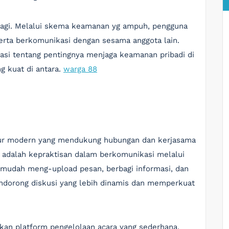
bagi. Melalui skema keamanan yg ampuh, pengguna
erta berkomunikasi dengan sesama anggota lain.
si tentang pentingnya menjaga keamanan pribadi di
g kuat di antara.
warga 88
itur modern yang mendukung hubungan dan kerjasama
n adalah kepraktisan dalam berkomunikasi melalui
a mudah meng-upload pesan, berbagi informasi, dan
ndorong diskusi yang lebih dinamis dan memperkuat
kan platform pengelolaan acara yang sederhana.