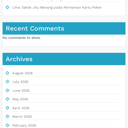
Lima Taktik Jitu Menang pada Permainan Kartu Poker
Recent Comments
No comments to show.
Archives
August 2026
July 2026
June 2026
May 2026
April 2026
March 2026
February 2026