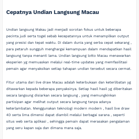
Cepatnya Undian Langsung Macau
Undian langsung Makau jadi menjadi sorotan fokus untuk beberapa
pecinta judi serta togel sebab kecepatannya untuk menampilkan output
yang presisi dan tepat waktu. Di dalam dunia yang serba cepat sekarang ,
para petaruh sungguh menghargai kemampuan dalam mendapatkan hasil
langsung tanpa menanti lama. Undian langsung lotto Macau menawarkan
eksperien yg memuaskan melalui real-time updates yang memfasilitasi
pemain agar menyaksikan setiap tahapan undian tersebut secara cermat.
Fitur utama dari live draw Macau adalah keterbukaan dan keterlibatan yg
ditawarkan kepada beberapa penyaksinya. Setiap hasil hasil yg diberitakan
secara langsung disiarkan secara langsung , yang memungkinkan
partisipan agar melihat output secara langsung tanpa adanya
keterlambatan. Menggunakan teknologi modern modern , hasil live draw
4D serta lima dimensi dapat diambil melalui berbagai sarana , seperti
situs web serta aplikasi , sehingga pemain dapat merasakan pengalaman
yang seru kapan saja dan dimana mana saja.