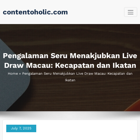
Skip
contentoholic.com
to
content
Pengalaman Seru Menakjubkan Live
Draw Macau: Kecapatan dan Ikatan
Home
»
Pengalaman Seru Menakjubkan Live Draw Macau: Kecapatan dan
Ikatan
July 7, 2025