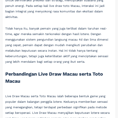
untuk berinteraksi prediksi dan strategi, menciptakan suasana yang
penuh energi. Pada setiap kali live draw toto Macau, interaksi ini jadi
bagian integral yang menyokong rasa komunitas dan eksitasi dalam
aktivitas.
Tidak hanya itu, banyak pemain yang juga terlibat dalam taruhan real-
time, agar mereka semakin terkoneksi dengan hasil lotere. Dengan
menggunakan sistem pengundian langsung macau 4d dan lima dimensi
yang cepat, pemain dapat dengan mudah mengikuti perubahan dan
melakukan keputusan secara instan. Hal ini tidak hanya tentang
keberuntungan, tetapi juga keterlibatan aktif yang menciptakan sensasi
yang lebih mendalam bagi setiap orang yang ikut serta.
Perbandingan Live Draw Macau serta Toto
Macau
Live Draw Macau serta Toto Macau ialah beberapa bentuk game yang
populer dalam kalangan penggila lotere. Keduanya memberikan sensasi
yang menegangkan, tetapi terdapat perbedaan signifikan pada metode
setiap beroperasi. Live Draw Macau menyajikan keputusan lotere secara