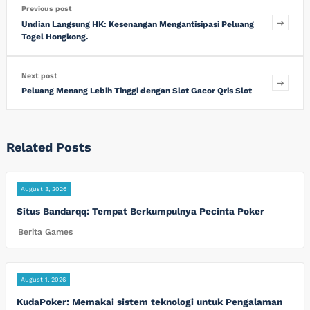
Previous post
Undian Langsung HK: Kesenangan Mengantisipasi Peluang
Togel Hongkong.
Next post
Peluang Menang Lebih Tinggi dengan Slot Gacor Qris Slot
Related Posts
August 3, 2026
Situs Bandarqq: Tempat Berkumpulnya Pecinta Poker
Berita Games
August 1, 2026
KudaPoker: Memakai sistem teknologi untuk Pengalaman