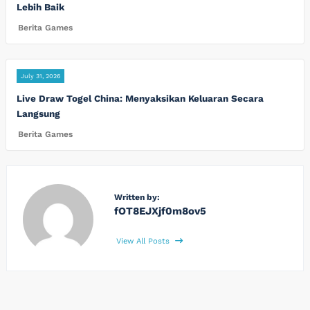
Lebih Baik
Berita Games
July 31, 2026
Live Draw Togel China: Menyaksikan Keluaran Secara
Langsung
Berita Games
Written by:
fOT8EJXjf0m8ov5
View All Posts