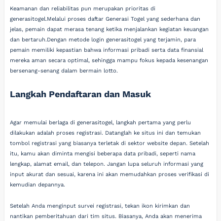
Keamanan dan reliabilitas pun merupakan prioritas di
generasitogel.Melalui proses daftar Generasi Togel yang sederhana dan
jelas, pemain dapat merasa tenang ketika menjalankan kegiatan keuangan
dan bertaruh.Dengan metode login generasitogel yang terjamin, para
pemain memiliki kepastian bahwa informasi pribadi serta data finansial
mereka aman secara optimal, sehingga mampu fokus kepada kesenangan
bersenang-senang dalam bermain lotto.
Langkah Pendaftaran dan Masuk
Agar memulai berlaga di generasitogel, langkah pertama yang perlu
dilakukan adalah proses registrasi. Datanglah ke situs ini dan temukan
tombol registrasi yang biasanya terletak di sektor website depan. Setelah
itu, kamu akan diminta mengisi beberapa data pribadi, seperti nama
lengkap, alamat email, dan telepon. Jangan lupa seluruh informasi yang
input akurat dan sesuai, karena ini akan memudahkan proses verifikasi di
kemudian depannya.
Setelah Anda menginput survei registrasi, tekan ikon kirimkan dan
nantikan pemberitahuan dari tim situs. Biasanya, Anda akan menerima