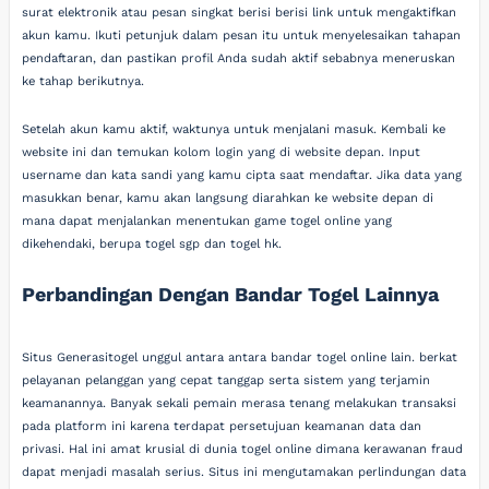
surat elektronik atau pesan singkat berisi berisi link untuk mengaktifkan
akun kamu. Ikuti petunjuk dalam pesan itu untuk menyelesaikan tahapan
pendaftaran, dan pastikan profil Anda sudah aktif sebabnya meneruskan
ke tahap berikutnya.
Setelah akun kamu aktif, waktunya untuk menjalani masuk. Kembali ke
website ini dan temukan kolom login yang di website depan. Input
username dan kata sandi yang kamu cipta saat mendaftar. Jika data yang
masukkan benar, kamu akan langsung diarahkan ke website depan di
mana dapat menjalankan menentukan game togel online yang
dikehendaki, berupa togel sgp dan togel hk.
Perbandingan Dengan Bandar Togel Lainnya
Situs Generasitogel unggul antara antara bandar togel online lain. berkat
pelayanan pelanggan yang cepat tanggap serta sistem yang terjamin
keamanannya. Banyak sekali pemain merasa tenang melakukan transaksi
pada platform ini karena terdapat persetujuan keamanan data dan
privasi. Hal ini amat krusial di dunia togel online dimana kerawanan fraud
dapat menjadi masalah serius. Situs ini mengutamakan perlindungan data