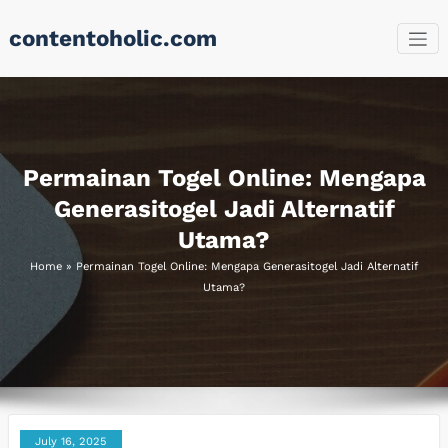
Skip
contentoholic.com
to
content
Permainan Togel Online: Mengapa
Generasitogel Jadi Alternatif
Utama?
Home
»
Permainan Togel Online: Mengapa Generasitogel Jadi Alternatif
Utama?
July 16, 2025