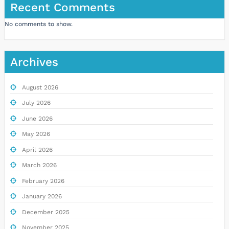
Recent Comments
No comments to show.
Archives
August 2026
July 2026
June 2026
May 2026
April 2026
March 2026
February 2026
January 2026
December 2025
November 2025