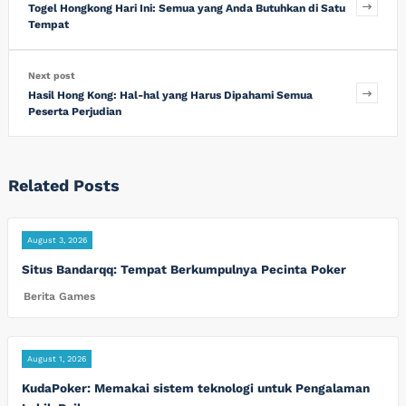
Togel Hongkong Hari Ini: Semua yang Anda Butuhkan di Satu
Tempat
Next post
Hasil Hong Kong: Hal-hal yang Harus Dipahami Semua
Peserta Perjudian
Related Posts
August 3, 2026
Situs Bandarqq: Tempat Berkumpulnya Pecinta Poker
Berita Games
August 1, 2026
KudaPoker: Memakai sistem teknologi untuk Pengalaman