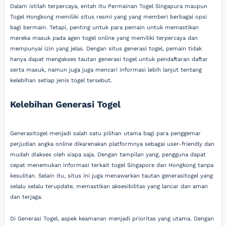
Dalam istilah terpercaya, entah itu Permainan Togel Singapura maupun
Togel Hongkong memiliki situs resmi yang yang memberi berbagai opsi
bagi bermain. Tetapi, penting untuk para pemain untuk memastikan
mereka masuk pada agen togel online yang memiliki terpercaya dan
mempunyai izin yang jelas. Dengan situs generasi togel, pemain tidak
hanya dapat mengakses tautan generasi togel untuk pendaftaran daftar
serta masuk, namun juga juga mencari informasi lebih lanjut tentang
kelebihan setiap jenis togel tersebut.
Kelebihan Generasi Togel
Generasitogel menjadi salah satu pilihan utama bagi para penggemar
perjudian angka online dikarenakan platformnya sebagai user-friendly dan
mudah diakses oleh siapa saja. Dengan tampilan yang, pengguna dapat
cepat menemukan informasi terkait togel Singapore dan Hongkong tanpa
kesulitan. Selain itu, situs ini juga menawarkan tautan generasitogel yang
selalu selalu terupdate, memastikan aksesibilitas yang lancar dan aman
dan terjaga.
Di Generasi Togel, aspek keamanan menjadi prioritas yang utama. Dengan