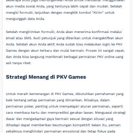
Beberapa situs juga memungkinkan Anda untuk mendaftar menggunakan
akun media sosial Anda, yang tentunya lebih cepat dan mudah. Setelah
mengisi formulir, lanjutkan dengan mengklik tombol "Kirim" untuk
mengunggah data Anda.
Setelah mengirimkan formulir, Anda akan menerima konfirmasi melalui
email atau SMS. Ikuti petunjuk yang diberikan untuk mengaktifkan akun
Anda. Setelah akun Anda aktif, Anda sudah bisa melakukan login ke PKV
Games dengan akun terbaru dan mulai bermain. Proses ini sangat cepat,
dan Anda bisa langsung menikmati berbagai permainan PKV online uang
asli tanpa ribet.
Strategi Menang di PKV Games
Untuk meraih kemenangan di PKV Games, dibutuhkan pemahaman yang
baik tentang setiap permainan yang dimainkan. Misalnya, dalam
permainan poker, penting untuk mempelajari aturan permainan, seperti
cara membaca kartu dan memprediksi gerakan lawan. Menguasai strategi
dasar dan mengadaptasi gaya bermain sesuai dengan situasi yang
dihadapi dapat memberikan keuntungan kompetitif. Selain itu, pemain
sebaiknya menghindari permainan emosional dan tetap fokus pada