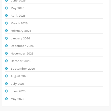
June 2026
May 2026
April 2026
March 2026
February 2026
January 2026
December 2025
November 2025
October 2025
September 2025
August 2025
July 2025
June 2025
May 2025