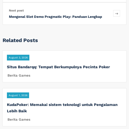
Next post
Mengenal Slot Demo Pragmatic Play: Panduan Lengkap
Related Posts
August 3, 2026
Situs Bandarqq: Tempat Berkumpulnya Pecinta Poker
Berita Games
August 1, 2026
KudaPoker: Memakai sistem teknologi untuk Pengalaman
Lebih Baik
Berita Games