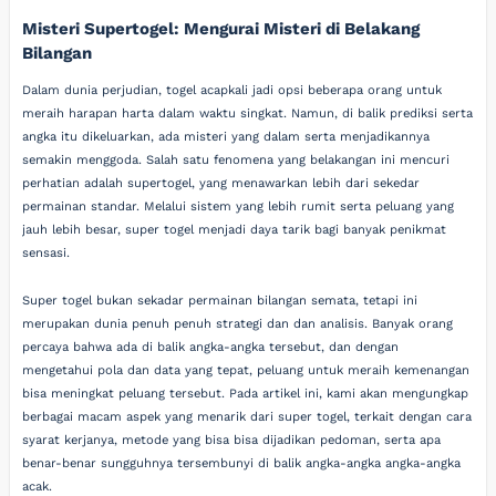
Misteri Supertogel: Mengurai Misteri di Belakang
Bilangan
Dalam dunia perjudian, togel acapkali jadi opsi beberapa orang untuk
meraih harapan harta dalam waktu singkat. Namun, di balik prediksi serta
angka itu dikeluarkan, ada misteri yang dalam serta menjadikannya
semakin menggoda. Salah satu fenomena yang belakangan ini mencuri
perhatian adalah supertogel, yang menawarkan lebih dari sekedar
permainan standar. Melalui sistem yang lebih rumit serta peluang yang
jauh lebih besar, super togel menjadi daya tarik bagi banyak penikmat
sensasi.
Super togel bukan sekadar permainan bilangan semata, tetapi ini
merupakan dunia penuh penuh strategi dan dan analisis. Banyak orang
percaya bahwa ada di balik angka-angka tersebut, dan dengan
mengetahui pola dan data yang tepat, peluang untuk meraih kemenangan
bisa meningkat peluang tersebut. Pada artikel ini, kami akan mengungkap
berbagai macam aspek yang menarik dari super togel, terkait dengan cara
syarat kerjanya, metode yang bisa bisa dijadikan pedoman, serta apa
benar-benar sungguhnya tersembunyi di balik angka-angka angka-angka
acak.