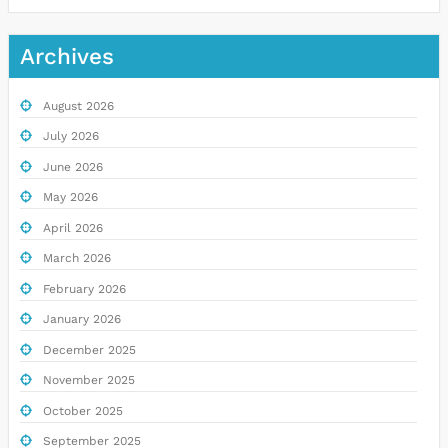
Archives
August 2026
July 2026
June 2026
May 2026
April 2026
March 2026
February 2026
January 2026
December 2025
November 2025
October 2025
September 2025