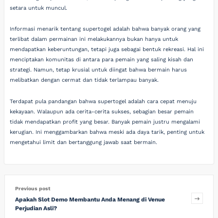
setara untuk muncul.
Informasi menarik tentang supertogel adalah bahwa banyak orang yang
terlibat dalam permainan ini melakukannya bukan hanya untuk
mendapatkan keberuntungan, tetapi juga sebagai bentuk rekreasi. Hal ini
menciptakan komunitas di antara para pemain yang saling kisah dan
strategi. Namun, tetap krusial untuk diingat bahwa bermain harus
melibatkan dengan cermat dan tidak terlampau banyak.
Terdapat pula pandangan bahwa supertogel adalah cara cepat menuju
kekayaan. Walaupun ada cerita-cerita sukses, sebagian besar pemain
tidak mendapatkan profit yang besar. Banyak pemain justru mengalami
kerugian. Ini menggambarkan bahwa meski ada daya tarik, penting untuk
mengetahui limit dan bertanggung jawab saat bermain.
Previous post
Apakah Slot Demo Membantu Anda Menang di Venue
Perjudian Asli?