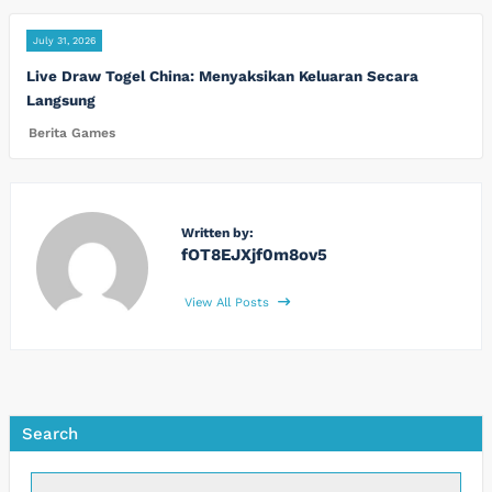
July 31, 2026
Live Draw Togel China: Menyaksikan Keluaran Secara
Langsung
Berita Games
Written by:
fOT8EJXjf0m8ov5
View All Posts
Search