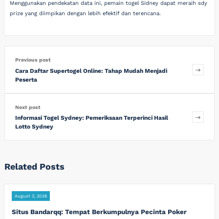
Menggunakan pendekatan data ini, pemain togel Sidney dapat meraih sdy
prize yang diimpikan dengan lebih efektif dan terencana.
Previous post
Cara Daftar Supertogel Online: Tahap Mudah Menjadi
Peserta
Next post
Informasi Togel Sydney: Pemeriksaan Terperinci Hasil
Lotto Sydney
Related Posts
August 3, 2026
Situs Bandarqq: Tempat Berkumpulnya Pecinta Poker