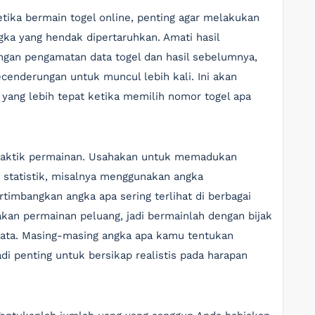
ka bermain togel online, penting agar melakukan
gka yang hendak dipertaruhkan. Amati hasil
ngan pengamatan data togel dan hasil sebelumnya,
enderungan untuk muncul lebih kali. Ini akan
ang lebih tepat ketika memilih nomor togel apa
 taktik permainan. Usahakan untuk memadukan
statistik, misalnya menggunakan angka
imbangkan angka apa sering terlihat di berbagai
akan permainan peluang, jadi bermainlah dengan bijak
mata. Masing-masing angka apa kamu tentukan
di penting untuk bersikap realistis pada harapan