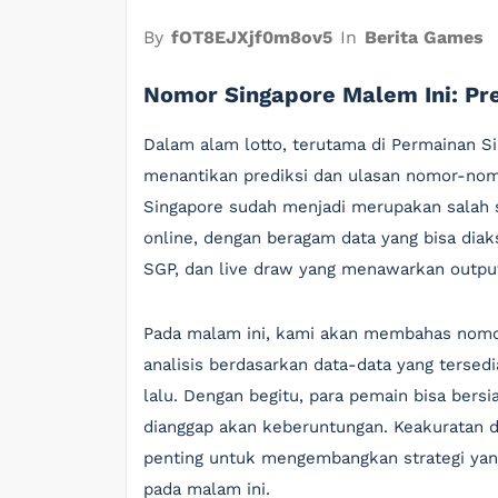
By
fOT8EJXjf0m8ov5
In
Berita Games
Nomor Singapore Malem Ini: Pre
Dalam alam lotto, terutama di Permainan Si
menantikan prediksi dan ulasan nomor-nom
Singapore sudah menjadi merupakan salah sa
online, dengan beragam data yang bisa diaks
SGP, dan live draw yang menawarkan outpu
Pada malam ini, kami akan membahas nomo
analisis berdasarkan data-data yang tersed
lalu. Dengan begitu, para pemain bisa ber
dianggap akan keberuntungan. Keakuratan d
penting untuk mengembangkan strategi yang
pada malam ini.