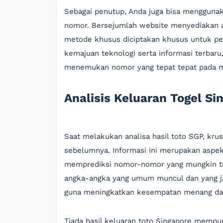
Sebagai penutup, Anda juga bisa menggunak
nomor. Bersejumlah website menyediakan a
metode khusus diciptakan khusus untuk pe
kemajuan teknologi serta informasi terbar
menemukan nomor yang tepat tepat pada m
Analisis Keluaran Togel Si
Saat melakukan analisa hasil toto SGP, krus
sebelumnya. Informasi ini merupakan aspek
memprediksi nomor-nomor yang mungkin te
angka-angka yang umum muncul dan yang ja
guna meningkatkan kesempatan menang dal
Tiada hasil keluaran toto Singapore mempuny