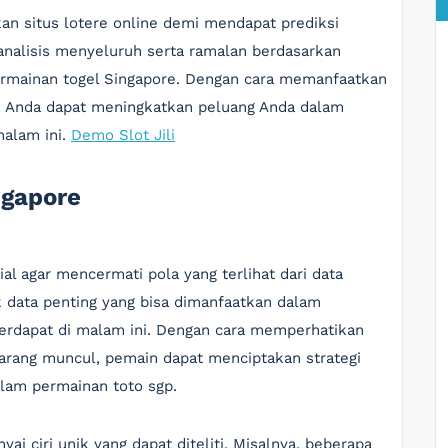
an situs lotere online demi mendapat prediksi
nalisis menyeluruh serta ramalan berdasarkan
rmainan togel Singapore. Dengan cara memanfaatkan
u, Anda dapat meningkatkan peluang Anda dalam
alam ini.
Demo Slot Jili
ngapore
ial agar mencermati pola yang terlihat dari data
 data penting yang bisa dimanfaatkan dalam
rdapat di malam ini. Dengan cara memperhatikan
rang muncul, pemain dapat menciptakan strategi
am permainan toto sgp.
ai ciri unik yang dapat diteliti. Misalnya, beberapa