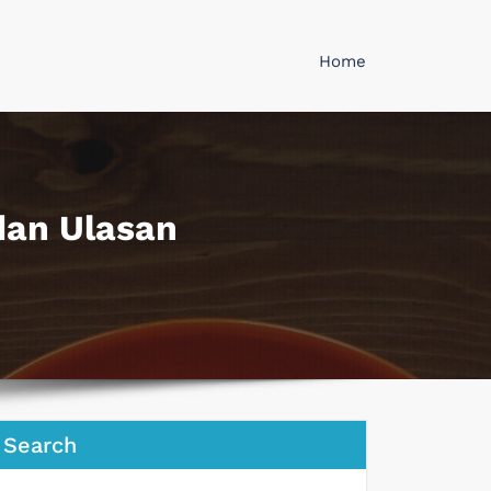
Home
dan Ulasan
Search