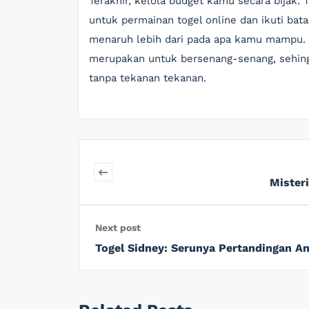
Terakhir, kelola budget kamu secara bijak.
untuk permainan togel online dan ikuti bata
menaruh lebih dari pada apa kamu mampu. P
merupakan untuk bersenang-senang, sehing
tanpa tekanan tekanan.
Mister
Next post
Togel Sidney: Serunya Pertandingan An