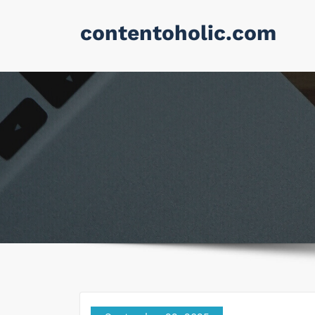
Skip
contentoholic.com
to
content