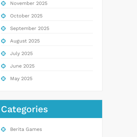
November 2025
October 2025
September 2025
August 2025
July 2025
June 2025
May 2025
Categories
Berita Games