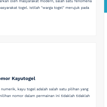
awarkan oleh masyarakat modern, salah satu fenomena
syarakat togel. Istilah "warga togel" merujuk pada
omor Kayutogel
numerik, kayu togel adalah salah satu pilihan yang
ilihan nomor dalam permainan ini tidaklah tidaklah