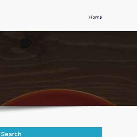
Home
Search