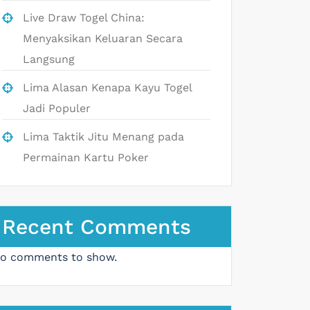
Live Draw Togel China:
Menyaksikan Keluaran Secara
Langsung
Lima Alasan Kenapa Kayu Togel
Jadi Populer
Lima Taktik Jitu Menang pada
Permainan Kartu Poker
Recent Comments
o comments to show.