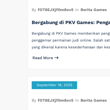
By
fOT8EJXjf0m8ov5
In
Berita Games
Bergabung di PKV Games: Peng
Bergabung di PKV Games memberikan penga
penggemar permainan judi online. Salah sat
yang dikenal karena kesederhanaan dan k
Read More
September 18, 2025
By
fOT8EJXjf0m8ov5
In
Berita Games