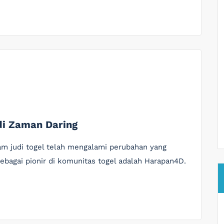
di Zaman Daring
am judi togel telah mengalami perubahan yang
sebagai pionir di komunitas togel adalah Harapan4D.