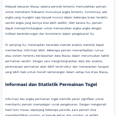
Melacak keluaran Macau selama periode tertentu memudahkan pemain
untuk memahami frekuensi munculnya angka tertentu. Contohnya, ada
angka yang mungkin saja banyak muncul dalam beberapa bulan terakhir,
sambil angka yang lainnya bisa lebih sedikit. Oleh karena itu, pemain
dapat mempertimbangkan untuk memasukkan angka-angka dengan
indikasi kecenderungan dan konsistensi dalam pengeluaran itu.
Di samping itu, menerapkan beraneka metode analisis statistik dapat
memberikan informasi lebih. Beberapa pemain memanfaatkan rumus
atau sistem tertentu berdasarkan data Macau dalam merumuskan taktik
permainan sendiri. Dengan cara mengintergrasikan data dan analisis,
perencanaan permainan akan lebih terstruktur dan menawarkan harapan
yang lebih baik untuk meraih kemenangan dalam setiap live draw Macau.
Informasi dan Statistik Permainan Togel
Informasi dan angka permainan togel memiliki peran signifikan untuk
membantu pemain mempelajari corak pengeluaran. Dengan mengamati
hasil toto macau sepanjang beberapa periode, para pemain bisa
mengidentifikasi nombor yg banyak keluar dan nombor yg sedikit