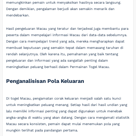
memungkinkan pemain untuk menyaksikan hasilnya secara langsung.
Dengan demikian, pengalaman berjudi akan semakin menarik dan
mendebarkan.
Hasil pengeluaran Macau yang teratur dan terjadwal juga membantu para
peserta dalam mempelajari informasi Macau dari data-data sebelumnya.
Dengan cara mempelajari trend yang ada, mereka mengharapkan dapat
membuat keputusan yang semakin tepat dalam memasang taruhan di
rendah selanjutnya. Oleh karena itu, pemahaman yang baik tentang
pengeluaran dan informasi yang ada sangatlah penting dalam
meningkatkan peluang berhasil dalam Permainan Togel Macau.
Penganalisisan Pola Keluaran
Di togel Macau, pengamatan corak keluaran menjadi salah satu kunci
untuk meningkatkan peluang menang. Setiap hasil dari hasil undian yang
lalu memiliki informasi penting yang dapat digunakan untuk menebak
angka-angka di waktu yang akan datang. Dengan cara mengamati statistik
Macau secara konsisten, pemain dapat mulai menemukan pola yang
mungkin terlihat pada pandangan pertama.