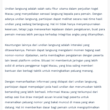
Undian langsung adalah salah satu fitur utama dalam perjudian togel
Macau yang menyediakan sensasi langsung kepada para pemain. Dengan
adanya undian langsung, partisipan dapat melihat secara real-time hasil
undian yang sedang berlangsung. Hal ini tidak hanya menyempurnakan
keseruan, tetapi juga menawarkan kejelasan dalam pengeluaran, buat para
pemain merasa lebih percaya terhadap integritas angka yang ditampilkan.
Keuntungan lainnya dari undian langsung adalah interaksi yang
ditawarkannya. Pemain dapat langsung mengalami momen tegang saat
nomor-nomor dijelaskan, serta membagikan pengalaman dengan peserta
lain lewat platform online. Situasi ini membentuk jaringan yang lebih
solid di antara penggemar togel Macau, yang bisa saling memberi
bantuan dan berbagi taktik untuk meningkatkan peluang menang.
Dengan memanfaatkan informasi yang didapat dari undian langsung,
partisipan dapat mempelajari pola hasil undian dan merumuskan taktik
bertanding yang lebih berhasil. Informasi Macau yang terkumpul dari
setiap sesi live draw menjadi acuan krusial bagi peserta untuk
meramalkan peluang nomor yang bakal muncul di masa yang akan
datang. Hal ini memberikan dasar bagi pemain untuk mengoptimalkan