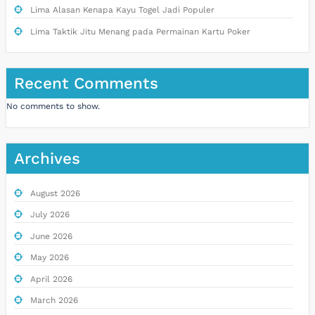
Lima Alasan Kenapa Kayu Togel Jadi Populer
Lima Taktik Jitu Menang pada Permainan Kartu Poker
Recent Comments
No comments to show.
Archives
August 2026
July 2026
June 2026
May 2026
April 2026
March 2026