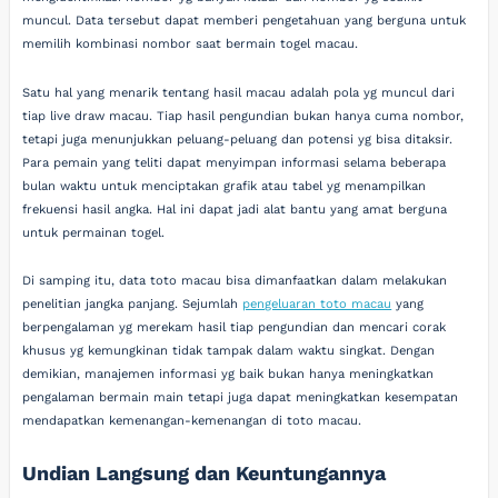
muncul. Data tersebut dapat memberi pengetahuan yang berguna untuk
memilih kombinasi nombor saat bermain togel macau.
Satu hal yang menarik tentang hasil macau adalah pola yg muncul dari
tiap live draw macau. Tiap hasil pengundian bukan hanya cuma nombor,
tetapi juga menunjukkan peluang-peluang dan potensi yg bisa ditaksir.
Para pemain yang teliti dapat menyimpan informasi selama beberapa
bulan waktu untuk menciptakan grafik atau tabel yg menampilkan
frekuensi hasil angka. Hal ini dapat jadi alat bantu yang amat berguna
untuk permainan togel.
Di samping itu, data toto macau bisa dimanfaatkan dalam melakukan
penelitian jangka panjang. Sejumlah
pengeluaran toto macau
yang
berpengalaman yg merekam hasil tiap pengundian dan mencari corak
khusus yg kemungkinan tidak tampak dalam waktu singkat. Dengan
demikian, manajemen informasi yg baik bukan hanya meningkatkan
pengalaman bermain main tetapi juga dapat meningkatkan kesempatan
mendapatkan kemenangan-kemenangan di toto macau.
Undian Langsung dan Keuntungannya