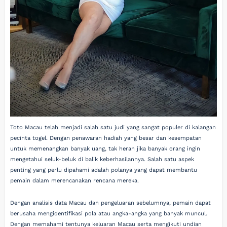
Toto Macau telah menjadi salah satu judi yang sangat populer di kalangan
pecinta togel. Dengan penawaran hadiah yang besar dan kesempatan
untuk memenangkan banyak uang, tak heran jika banyak orang ingin
mengetahui seluk-beluk di balik keberhasilannya. Salah satu aspek
penting yang perlu dipahami adalah polanya yang dapat membantu
pemain dalam merencanakan rencana mereka.
Dengan analisis data Macau dan pengeluaran sebelumnya, pemain dapat
berusaha mengidentifikasi pola atau angka-angka yang banyak muncul.
Dengan memahami tentunya keluaran Macau serta mengikuti undian