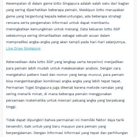
Kesempatan di dalam game lotto Singapura adalah salah satu dari bagian
yang sering diperhatikan beberapa pemain. Meskipun lotto merupakan
game yang tergantung kepada keberuntungan, ada beberapa strategi
rencana serta pengamatan informasi untuk dapat membantu
meningkatkan kemungkinan untuk menang. Data keluaran lotto SGP
sebelumnya sering dimanfaatkan sebagai sebuah acuan dalam
memprediksi angka-angka yang akan tampil pada hari-hari selanjutnya.
Live Draw Singapore
Ketersediaan data lotto SGP yang lengkap serta terperinci menjadikan
para pemain lebih mudah untuk melaksanakan analisis. Dengan cara
mengetahui pattern hasil dan nomor yang kerap muncul, para pemain
bisa mengembangkan kombinasi angka angka yang lebih tepat tepat.
Permainan Togel Singapura juga dikenali karena metode ramalan yang
sering menarik minat, di mana beberapa pemain menggunakan
persamaan matematika untuk mencari peluang angka yang berpeluang
tinggi.
Tidak dapat dipungkiri bahwa permainan ini memiliki faktor daya tarik
tersendiri, baik untuk yang baru maupun para pemain yang
berpengalaman. Dengan informasi informasi yang tepat dan perhitungan