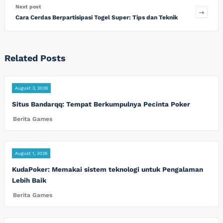
Next post
Cara Cerdas Berpartisipasi Togel Super: Tips dan Teknik
Related Posts
August 3, 2026
Situs Bandarqq: Tempat Berkumpulnya Pecinta Poker
Berita Games
August 1, 2026
KudaPoker: Memakai sistem teknologi untuk Pengalaman
Lebih Baik
Berita Games