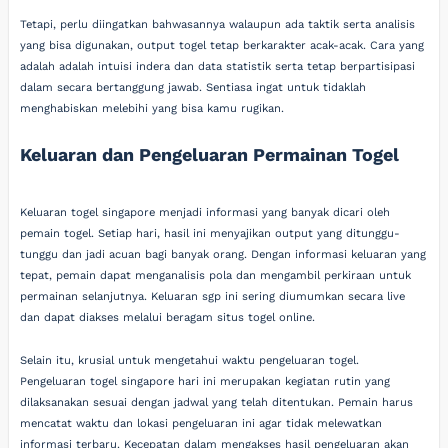
Tetapi, perlu diingatkan bahwasannya walaupun ada taktik serta analisis
yang bisa digunakan, output togel tetap berkarakter acak-acak. Cara yang
adalah adalah intuisi indera dan data statistik serta tetap berpartisipasi
dalam secara bertanggung jawab. Sentiasa ingat untuk tidaklah
menghabiskan melebihi yang bisa kamu rugikan.
Keluaran dan Pengeluaran Permainan Togel
Keluaran togel singapore menjadi informasi yang banyak dicari oleh
pemain togel. Setiap hari, hasil ini menyajikan output yang ditunggu-
tunggu dan jadi acuan bagi banyak orang. Dengan informasi keluaran yang
tepat, pemain dapat menganalisis pola dan mengambil perkiraan untuk
permainan selanjutnya. Keluaran sgp ini sering diumumkan secara live
dan dapat diakses melalui beragam situs togel online.
Selain itu, krusial untuk mengetahui waktu pengeluaran togel.
Pengeluaran togel singapore hari ini merupakan kegiatan rutin yang
dilaksanakan sesuai dengan jadwal yang telah ditentukan. Pemain harus
mencatat waktu dan lokasi pengeluaran ini agar tidak melewatkan
informasi terbaru. Kecepatan dalam mengakses hasil pengeluaran akan