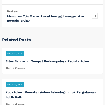
Next post
Memahami Toto Macau : Lokasi Terunggul menggunakan
Bermain Taruhan
Related Posts
August 3, 2026
Situs Bandarqq: Tempat Berkumpulnya Pecinta Poker
Berita Games
August 1, 2026
KudaPoker: Memakai sistem teknologi untuk Pengalaman
Lebih Baik
Berita Games