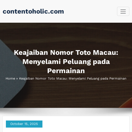
Skip
contentoholic.com
to
content
Keajaiban Nomor Toto Macau:
Menyelami Peluang pada
Permainan
Home
»
Keajaiban Nomor Toto Macau: Menyelami Peluang pada Permainan
October 15, 2025