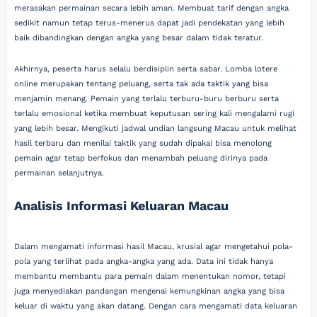
merasakan permainan secara lebih aman. Membuat tarif dengan angka
sedikit namun tetap terus-menerus dapat jadi pendekatan yang lebih
baik dibandingkan dengan angka yang besar dalam tidak teratur.
Akhirnya, peserta harus selalu berdisiplin serta sabar. Lomba lotere
online merupakan tentang peluang, serta tak ada taktik yang bisa
menjamin menang. Pemain yang terlalu terburu-buru berburu serta
terlalu emosional ketika membuat keputusan sering kali mengalami rugi
yang lebih besar. Mengikuti jadwal undian langsung Macau untuk melihat
hasil terbaru dan menilai taktik yang sudah dipakai bisa menolong
pemain agar tetap berfokus dan menambah peluang dirinya pada
permainan selanjutnya.
Analisis Informasi Keluaran Macau
Dalam mengamati informasi hasil Macau, krusial agar mengetahui pola-
pola yang terlihat pada angka-angka yang ada. Data ini tidak hanya
membantu membantu para pemain dalam menentukan nomor, tetapi
juga menyediakan pandangan mengenai kemungkinan angka yang bisa
keluar di waktu yang akan datang. Dengan cara mengamati data keluaran