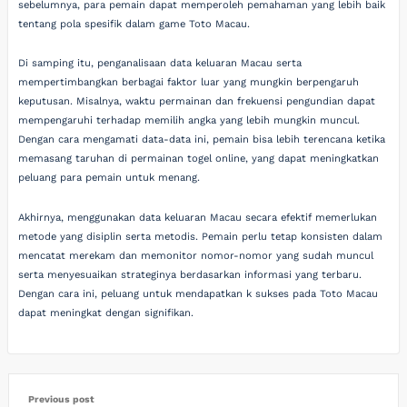
sebelumnya, para pemain dapat memperoleh pemahaman yang lebih baik
tentang pola spesifik dalam game Toto Macau.
Di samping itu, penganalisaan data keluaran Macau serta
mempertimbangkan berbagai faktor luar yang mungkin berpengaruh
keputusan. Misalnya, waktu permainan dan frekuensi pengundian dapat
mempengaruhi terhadap memilih angka yang lebih mungkin muncul.
Dengan cara mengamati data-data ini, pemain bisa lebih terencana ketika
memasang taruhan di permainan togel online, yang dapat meningkatkan
peluang para pemain untuk menang.
Akhirnya, menggunakan data keluaran Macau secara efektif memerlukan
metode yang disiplin serta metodis. Pemain perlu tetap konsisten dalam
mencatat merekam dan memonitor nomor-nomor yang sudah muncul
serta menyesuaikan strateginya berdasarkan informasi yang terbaru.
Dengan cara ini, peluang untuk mendapatkan k sukses pada Toto Macau
dapat meningkat dengan signifikan.
Previous post