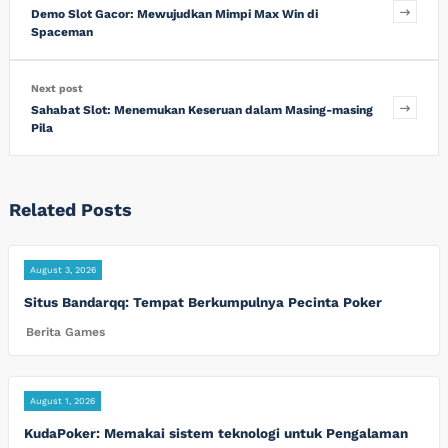
Demo Slot Gacor: Mewujudkan Mimpi Max Win di
Spaceman
Next post
Sahabat Slot: Menemukan Keseruan dalam Masing-masing
Pila
Related Posts
August 3, 2026
Situs Bandarqq: Tempat Berkumpulnya Pecinta Poker
Berita Games
August 1, 2026
KudaPoker: Memakai sistem teknologi untuk Pengalaman