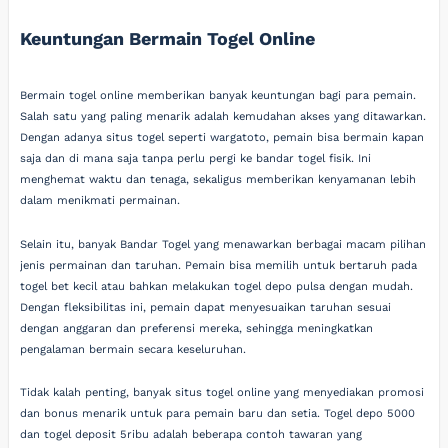
Keuntungan Bermain Togel Online
Bermain togel online memberikan banyak keuntungan bagi para pemain.
Salah satu yang paling menarik adalah kemudahan akses yang ditawarkan.
Dengan adanya situs togel seperti wargatoto, pemain bisa bermain kapan
saja dan di mana saja tanpa perlu pergi ke bandar togel fisik. Ini
menghemat waktu dan tenaga, sekaligus memberikan kenyamanan lebih
dalam menikmati permainan.
Selain itu, banyak Bandar Togel yang menawarkan berbagai macam pilihan
jenis permainan dan taruhan. Pemain bisa memilih untuk bertaruh pada
togel bet kecil atau bahkan melakukan togel depo pulsa dengan mudah.
Dengan fleksibilitas ini, pemain dapat menyesuaikan taruhan sesuai
dengan anggaran dan preferensi mereka, sehingga meningkatkan
pengalaman bermain secara keseluruhan.
Tidak kalah penting, banyak situs togel online yang menyediakan promosi
dan bonus menarik untuk para pemain baru dan setia. Togel depo 5000
dan togel deposit 5ribu adalah beberapa contoh tawaran yang