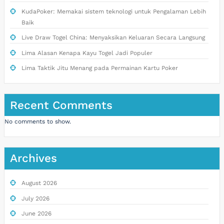
KudaPoker: Memakai sistem teknologi untuk Pengalaman Lebih
Baik
Live Draw Togel China: Menyaksikan Keluaran Secara Langsung
Lima Alasan Kenapa Kayu Togel Jadi Populer
Lima Taktik Jitu Menang pada Permainan Kartu Poker
Recent Comments
No comments to show.
Archives
August 2026
July 2026
June 2026