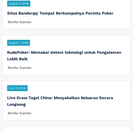
August 3, 2026
Situs Bandarqq: Tempat Berkumpulnya Pecinta Poker
Berita Games
August 1, 2026
KudaPoker: Memakai sistem teknologi untuk Pengalaman
Lebih Baik
Berita Games
July 31, 2026
Live Draw Togel China: Menyaksikan Keluaran Secara
Langsung
Berita Games