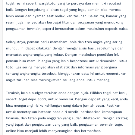
togel resmi seperti wargatoto, yang terpercaya dan memiliki reputasi
baik. Dengan bergabung di situs togel yang legal, pemain bisa merasa
lebih aman dan nyaman saat melakukan taruhan. Selain itu, bandar yang
resmi juga menyediakan berbagai fitur dan pelayanan yang mendukung
pengalaman bermain, seperti kemudahan dalam melakukan deposit pulsa.
Selanjutnya, pemain perlu memahami pola dan tren angka yang sering
muncul. Ini dapat dilakukan dengan menganalisis hasil sebelumnya dan
mencatat angka-angka yang keluar. Dengan melakukan penelitian ini,
pemain bisa memilih angka yang lebih berpotensi untuk dimainkan. Situs
toto juga sering menyediakan statistik dan informasi yang berguna
tentang angka-angka tersebut. Menggunakan data ini untuk menentukan
angka taruhan bisa meningkatkan peluang anda untuk menang.
Terakhir, kelola budget taruhan anda dengan bijak. Pilihlah togel bet kecil,
seperti togel depo 5000, untuk memulai. Dengan deposit yang kecil, anda
bisa mengurangi risiko kehilangan uang dalam jumlah besar. Pastikan
untuk menetapkan batasan pada diri sendiri berdasarkan kemampuan
finansial dan tetap pada anggaran yang sudah ditetapkan. Dengan strategi
yang tepat dan pengelolaan uang yang baik, pengalaman bermain togel
online bisa menjadi lebih menyenangkan dan bermanfaat.