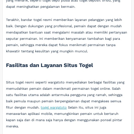
yang menarik, seperti togel depo pulsa atau togel deposit 5ribu, yang
dapat meningkatkan pengalaman bermain.
Terakhir, bandar togel resmi memberikan layanan pelanggan yang lebih
baik. Dengan dukungan yang profesional, pemain dapat dengan mudah
mendapatkan bantuan saat mengalami masalah atau memiliki pertanyaan
seputar permainan. Ini memberikan kenyamanan tambahan bagi para
pemain, sehingga mereka dapat fokus menikmati permainan tanpa
khawatir tentang kesulitan yang mungkin muncul.
Fasilitas dan Layanan Situs Togel
Situs togel resmi seperti wargatoto menyediakan berbagai fasilitas yang
memudahkan pemain dalam menikmati permainan togel online. Salah
satu fasilitas utama adalah antarmuka pengguna yang ramah, sehingga
baik pemula maupun pemain berpengalaman dapat mengakses semua
fitur dengan mudah.
togel wargatoto
Selain itu, situs ini juga
menawarkan aplikasi mobile, memungkinkan pemain untuk bertaruh
kapan saja dan di mana saja hanya dengan menggunakan ponsel pintar
mereka.