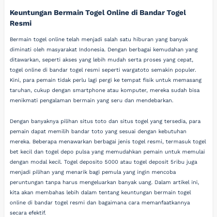
Keuntungan Bermain Togel Online di Bandar Togel
Resmi
Bermain togel online telah menjadi salah satu hiburan yang banyak
diminati oleh masyarakat Indonesia. Dengan berbagai kemudahan yang
ditawarkan, seperti akses yang lebih mudah serta proses yang cepat,
togel online di bandar togel resmi seperti wargatoto semakin populer.
Kini, para pemain tidak perlu lagi pergi ke tempat fisik untuk memasang
taruhan, cukup dengan smartphone atau komputer, mereka sudah bisa
menikmati pengalaman bermain yang seru dan mendebarkan.
Dengan banyaknya pilihan situs toto dan situs togel yang tersedia, para
pemain dapat memilih bandar toto yang sesuai dengan kebutuhan
mereka. Beberapa menawarkan berbagai jenis togel resmi, termasuk togel
bet kecil dan togel depo pulsa yang memudahkan pemain untuk memulai
dengan modal kecil. Togel deposito 5000 atau togel deposit 5ribu juga
menjadi pilihan yang menarik bagi pemula yang ingin mencoba
peruntungan tanpa harus mengeluarkan banyak uang. Dalam artikel ini,
kita akan membahas lebih dalam tentang keuntungan bermain togel
online di bandar togel resmi dan bagaimana cara memanfaatkannya
secara efektif.