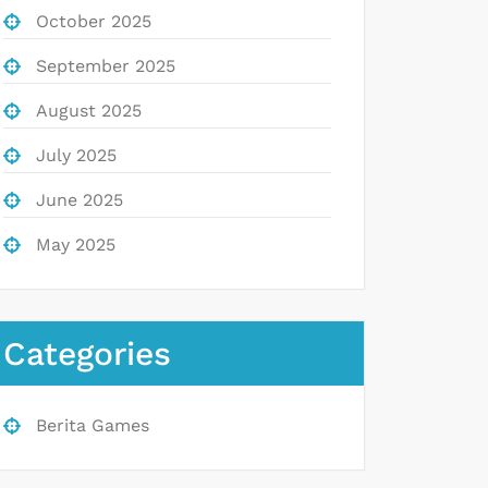
October 2025
September 2025
August 2025
July 2025
June 2025
May 2025
Categories
Berita Games