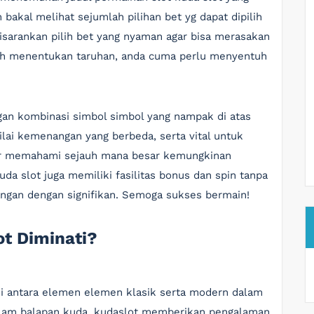
bakal melihat sejumlah pilihan bet yg dapat dipilih
sarankan pilih bet yang nyaman agar bisa merasakan
ah menentukan taruhan, anda cuma perlu menyentuh
gan kombinasi simbol simbol yang nampak di atas
ilai kemenangan yang berbeda, serta vital untuk
ar memahami sejauh mana besar kemungkinan
da slot juga memiliki fasilitas bonus dan spin tanpa
gan dengan signifikan. Semoga sukses bermain!
t Diminati?
ksi antara elemen elemen klasik serta modern dalam
alam balapan kuda, kudaslot memberikan pengalaman