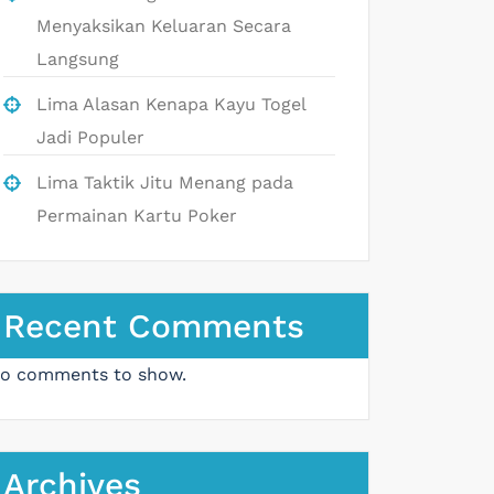
Menyaksikan Keluaran Secara
Langsung
Lima Alasan Kenapa Kayu Togel
Jadi Populer
Lima Taktik Jitu Menang pada
Permainan Kartu Poker
Recent Comments
o comments to show.
Archives