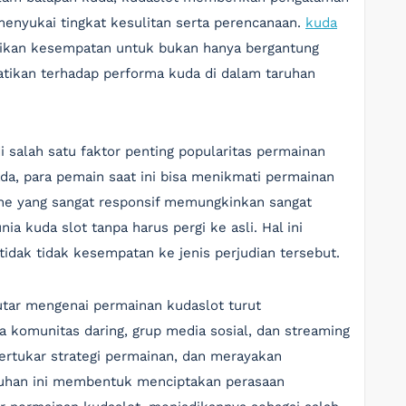
menyukai tingkat kesulitan serta perencanaan.
kuda
ikan kesempatan untuk bukan hanya bergantung
ikan terhadap performa kuda di dalam taruhan
 salah satu faktor penting popularitas permainan
da, para pemain saat ini bisa menikmati permainan
nline yang sangat responsif memungkinkan sangat
a kuda slot tanpa harus pergi ke asli. Hal ini
dak tidak kesempatan ke jenis perjudian tersebut.
utar mengenai permainan kudaslot turut
 komunitas daring, grup media sosial, dan streaming
ertukar strategi permainan, dan merayakan
uhan ini membentuk menciptakan perasaan