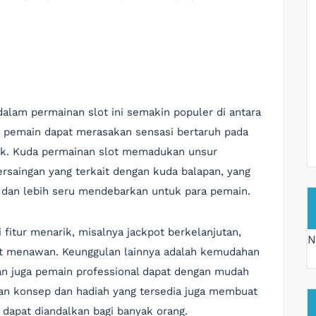
dalam permainan slot ini semakin populer di antara
i pemain dapat merasakan sensasi bertaruh pada
ik. Kuda permainan slot memadukan unsur
rsaingan yang terkait dengan kuda balapan, yang
dan lebih seru mendebarkan untuk para pemain.
 fitur menarik, misalnya jackpot berkelanjutan,
N
ngat menawan. Keunggulan lainnya adalah kemudahan
an juga pemain professional dapat dengan mudah
n konsep dan hadiah yang tersedia juga membuat
 dapat diandalkan bagi banyak orang.