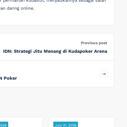
r permainan kudaslot, menjadikannya sebagai salah
an daring online.
Previous post
IDN: Strategi Jitu Menang di Kudapoker Arena
N Poker
2026
July 31, 2026