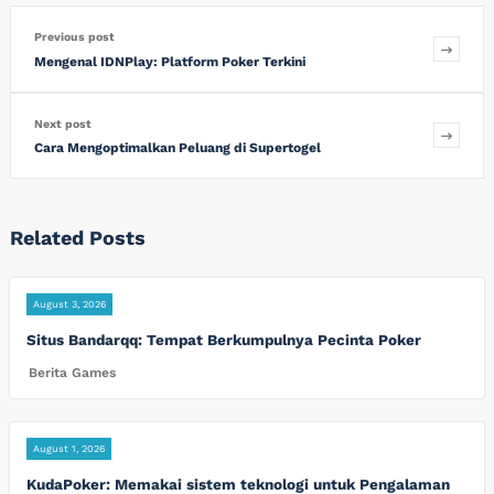
Previous post
Mengenal IDNPlay: Platform Poker Terkini
Next post
Cara Mengoptimalkan Peluang di Supertogel
Related Posts
August 3, 2026
Situs Bandarqq: Tempat Berkumpulnya Pecinta Poker
Berita Games
August 1, 2026
KudaPoker: Memakai sistem teknologi untuk Pengalaman