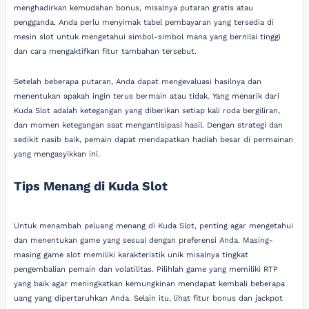
menghadirkan kemudahan bonus, misalnya putaran gratis atau
pengganda. Anda perlu menyimak tabel pembayaran yang tersedia di
mesin slot untuk mengetahui simbol-simbol mana yang bernilai tinggi
dan cara mengaktifkan fitur tambahan tersebut.
Setelah beberapa putaran, Anda dapat mengevaluasi hasilnya dan
menentukan apakah ingin terus bermain atau tidak. Yang menarik dari
Kuda Slot adalah ketegangan yang diberikan setiap kali roda bergiliran,
dan momen ketegangan saat mengantisipasi hasil. Dengan strategi dan
sedikit nasib baik, pemain dapat mendapatkan hadiah besar di permainan
yang mengasyikkan ini.
Tips Menang di Kuda Slot
Untuk menambah peluang menang di Kuda Slot, penting agar mengetahui
dan menentukan game yang sesuai dengan preferensi Anda. Masing-
masing game slot memiliki karakteristik unik misalnya tingkat
pengembalian pemain dan volatilitas. Pilihlah game yang memiliki RTP
yang baik agar meningkatkan kemungkinan mendapat kembali beberapa
uang yang dipertaruhkan Anda. Selain itu, lihat fitur bonus dan jackpot