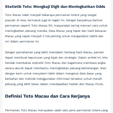
Statistik Toto: Mengkaji Digit dan Meningkatkan Odds
Toto Macau telah menjadi beberapa permainan lotere yang sangat
populer di Asia, termasuk juga di negeri ini. Dengan banyaknya bentuk
permainan seperti Toto Macao 5D, masyarakat sering mencari cara untuk
meningkatkan peluang mereka. Data Macau yang tepat dan hasil keluaran
Macau yang cepat menjadi 2 hal penting untuk menganalisis taktik dan
ciri dalam permainan ini.
Dengan pemahaman yang lebih mendalam tentang hasil Macau, pemain
dapat membuat keputusan yang bijak dan strategis. Dalam artikel ini, kita
hendak membahas statistik Toto Macau dan bagaimana membaca angka
secara akurat dapat membantu meningkatkan peluang kemenangan. Mari
dengan kami untuk menyelami lebih dalam mengenai data dasar yang
berkaitan dan metode menggunakan informasi tersebut untuk meraih
peluang yang lebih besar dalam mendapatkan hadiah dari Macau Pools.
Definisi Toto Macau dan Cara Kerjanya
Permainan Toto Macau merupakan salah satu jenis permainan lotere yang