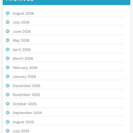
August 2026
July 2026
June 2026
May 2026
April 2026
March 2026
February 2026
January 2026
December 2025
November 2025
October 2025
September 2025
August 2025
July 2025