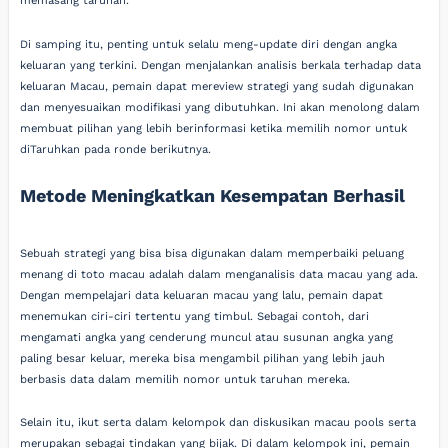
memasang taruhan.
Di samping itu, penting untuk selalu meng-update diri dengan angka
keluaran yang terkini. Dengan menjalankan analisis berkala terhadap data
keluaran Macau, pemain dapat mereview strategi yang sudah digunakan
dan menyesuaikan modifikasi yang dibutuhkan. Ini akan menolong dalam
membuat pilihan yang lebih berinformasi ketika memilih nomor untuk
diTaruhkan pada ronde berikutnya.
Metode Meningkatkan Kesempatan Berhasil
Sebuah strategi yang bisa bisa digunakan dalam memperbaiki peluang
menang di toto macau adalah dalam menganalisis data macau yang ada.
Dengan mempelajari data keluaran macau yang lalu, pemain dapat
menemukan ciri-ciri tertentu yang timbul. Sebagai contoh, dari
mengamati angka yang cenderung muncul atau susunan angka yang
paling besar keluar, mereka bisa mengambil pilihan yang lebih jauh
berbasis data dalam memilih nomor untuk taruhan mereka.
Selain itu, ikut serta dalam kelompok dan diskusikan macau pools serta
merupakan sebagai tindakan yang bijak. Di dalam kelompok ini, pemain