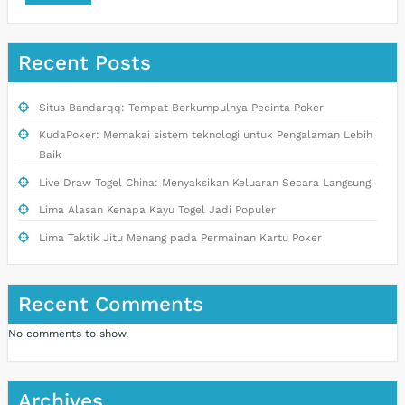
Recent Posts
Situs Bandarqq: Tempat Berkumpulnya Pecinta Poker
KudaPoker: Memakai sistem teknologi untuk Pengalaman Lebih
Baik
Live Draw Togel China: Menyaksikan Keluaran Secara Langsung
Lima Alasan Kenapa Kayu Togel Jadi Populer
Lima Taktik Jitu Menang pada Permainan Kartu Poker
Recent Comments
No comments to show.
Archives