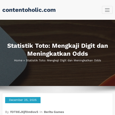
Skip
contentoholic.com
to
content
Statistik Toto: Mengkaji Digit dan
Meningkatkan Odds
Home
»
Statistik Toto: Mengkaji Digit dan Meningkatkan Odds
December 25, 2025
By
fOT8EJXjf0m8ov5
In
Berita Games