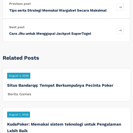
Previous post
Tips serta Strategi Memakai Wargabet Secara Maksimal
Next post
Cara Jitu untuk Menggapai Jackpot SuperTogel
Related Posts
August 3, 2026
Situs Bandarqq: Tempat Berkumpulnya Pecinta Poker
Berita Games
August 1, 2026
KudaPoker: Memakai sistem teknologi untuk Pengalaman
Lebih Baik