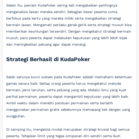
Selain itu, pemain KudaPoker sering kali mengabaikan pentingnya
menganalisis lawan mereka sendiri. Sebagian besar peserta cuma
berfokus pada kartu yang mereka miliki serta mengabaikan strategi
bermain lawan. Mengamati perilaku gerak-gerik serta strategi musuh bisa
memberikan keuntungan tersendiri. Dengan mengetahui strategi bermain
musuh, para peserta dapat melakukan keputusan yang lebih lebih bijak
dan meningkatkan peluang agar dapat menang.
Strategi Berhasil di KudaPoker
Salah satunya kunci sukses pada KudaPoker adalah memahami ketentuan
games secara baik. Setiap orang peserta harus mengetahui metode
bermain, jenis taruhan, serta peluang yang ada. Melalui ilmu yang kuat
perihal permainan, peserta dapat mengambil keputusan yang lebih baik.
Ambil waktu dalam meneliti panduan permainan serta berlatih
menggunakan permainan gratis sebelumnya memasang bet dengan uang
sungguhan.
Di samping itu, mengelola modal merupakan strategi krusial bagi semua
peserta. Tetapkan limit yang tegas simpanan diri sendiri serta ikuti