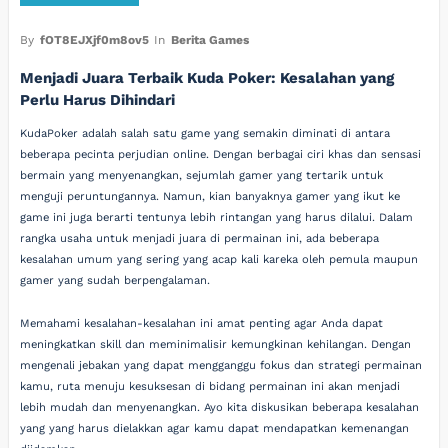
By
fOT8EJXjf0m8ov5
In
Berita Games
Menjadi Juara Terbaik Kuda Poker: Kesalahan yang
Perlu Harus Dihindari
KudaPoker adalah salah satu game yang semakin diminati di antara
beberapa pecinta perjudian online. Dengan berbagai ciri khas dan sensasi
bermain yang menyenangkan, sejumlah gamer yang tertarik untuk
menguji peruntungannya. Namun, kian banyaknya gamer yang ikut ke
game ini juga berarti tentunya lebih rintangan yang harus dilalui. Dalam
rangka usaha untuk menjadi juara di permainan ini, ada beberapa
kesalahan umum yang sering yang acap kali kareka oleh pemula maupun
gamer yang sudah berpengalaman.
Memahami kesalahan-kesalahan ini amat penting agar Anda dapat
meningkatkan skill dan meminimalisir kemungkinan kehilangan. Dengan
mengenali jebakan yang dapat mengganggu fokus dan strategi permainan
kamu, ruta menuju kesuksesan di bidang permainan ini akan menjadi
lebih mudah dan menyenangkan. Ayo kita diskusikan beberapa kesalahan
yang yang harus dielakkan agar kamu dapat mendapatkan kemenangan