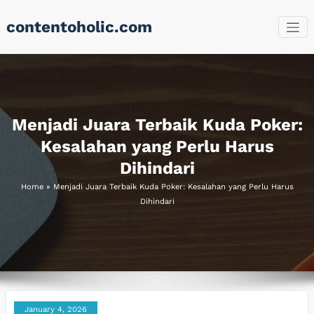
Skip
contentoholic.com
to
content
Menjadi Juara Terbaik Kuda Poker:
Kesalahan yang Perlu Harus
Dihindari
Home
»
Menjadi Juara Terbaik Kuda Poker: Kesalahan yang Perlu Harus
Dihindari
January 4, 2026