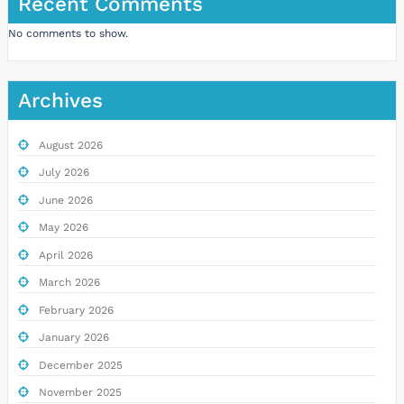
Recent Comments
No comments to show.
Archives
August 2026
July 2026
June 2026
May 2026
April 2026
March 2026
February 2026
January 2026
December 2025
November 2025