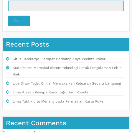
Search
Recent Posts
Situs Bandarqq: Tempat Berkumpulnya Pecinta Poker
KudaPoker: Memakai sistem teknologi untuk Pengalaman Lebih
Baik
Live Draw Togel China: Menyaksikan Keluaran Secara Langsung
Lima Alasan Kenapa Kayu Togel Jadi Populer
Lima Taktik Jitu Menang pada Permainan Kartu Poker
Recent Comments