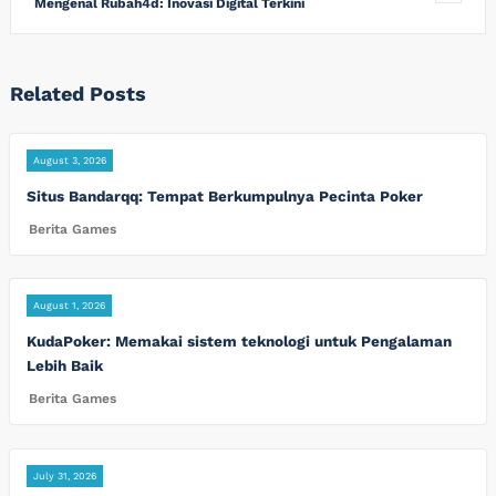
Mengenal Rubah4d: Inovasi Digital Terkini
Related Posts
August 3, 2026
Situs Bandarqq: Tempat Berkumpulnya Pecinta Poker
Berita Games
August 1, 2026
KudaPoker: Memakai sistem teknologi untuk Pengalaman
Lebih Baik
Berita Games
July 31, 2026