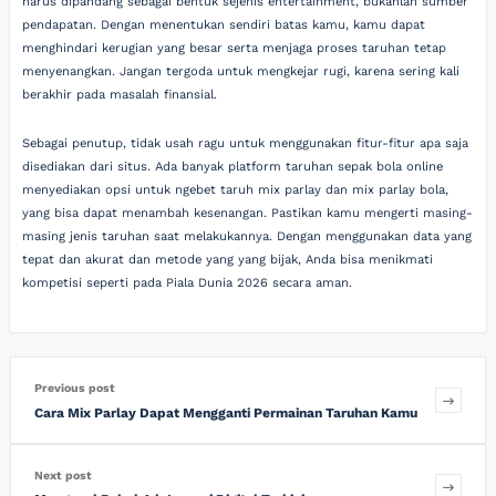
harus dipandang sebagai bentuk sejenis entertainment, bukanlah sumber
pendapatan. Dengan menentukan sendiri batas kamu, kamu dapat
menghindari kerugian yang besar serta menjaga proses taruhan tetap
menyenangkan. Jangan tergoda untuk mengkejar rugi, karena sering kali
berakhir pada masalah finansial.
Sebagai penutup, tidak usah ragu untuk menggunakan fitur-fitur apa saja
disediakan dari situs. Ada banyak platform taruhan sepak bola online
menyediakan opsi untuk ngebet taruh mix parlay dan mix parlay bola,
yang bisa dapat menambah kesenangan. Pastikan kamu mengerti masing-
masing jenis taruhan saat melakukannya. Dengan menggunakan data yang
tepat dan akurat dan metode yang yang bijak, Anda bisa menikmati
kompetisi seperti pada Piala Dunia 2026 secara aman.
Previous post
Cara Mix Parlay Dapat Mengganti Permainan Taruhan Kamu
Next post