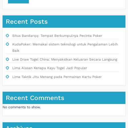
Recent Posts
Situs Bandarqq: Tempat Berkumpulnya Pecinta Poker
KudaPoker: Memakai sistem teknologi untuk Pengalaman Lebih
Baik
Live Draw Togel China: Menyaksikan Keluaran Secara Langsung
Lima Alasan Kenapa Kayu Togel Jadi Populer
Lima Taktik Jitu Menang pada Permainan Kartu Poker
Recent Comments
No comments to show.