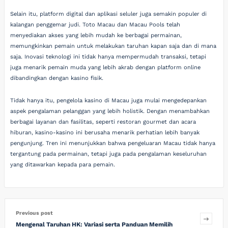
Selain itu, platform digital dan aplikasi seluler juga semakin populer di
kalangan penggemar judi. Toto Macau dan Macau Pools telah
menyediakan akses yang lebih mudah ke berbagai permainan,
memungkinkan pemain untuk melakukan taruhan kapan saja dan di mana
saja. Inovasi teknologi ini tidak hanya mempermudah transaksi, tetapi
juga menarik pemain muda yang lebih akrab dengan platform online
dibandingkan dengan kasino fisik.
Tidak hanya itu, pengelola kasino di Macau juga mulai mengedepankan
aspek pengalaman pelanggan yang lebih holistik. Dengan menambahkan
berbagai layanan dan fasilitas, seperti restoran gourmet dan acara
hiburan, kasino-kasino ini berusaha menarik perhatian lebih banyak
pengunjung. Tren ini menunjukkan bahwa pengeluaran Macau tidak hanya
tergantung pada permainan, tetapi juga pada pengalaman keseluruhan
yang ditawarkan kepada para pemain.
Previous post
Mengenal Taruhan HK: Variasi serta Panduan Memilih