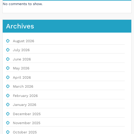
No comments to show.
Archives
August 2026
July 2026
June 2026
May 2026
April 2026
March 2026
February 2026
January 2026
December 2025
November 2025
October 2025