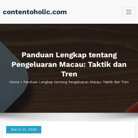
Skip
contentoholic.com
to
content
Panduan Lengkap tentang
Pengeluaran Macau: Taktik dan
Tren
Home
»
Panduan Lengkap tentang Pengeluaran Macau: Taktik dan Tren
March 31, 2026