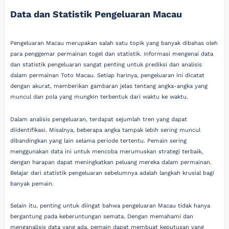
Data dan Statistik Pengeluaran Macau
Pengeluaran Macau merupakan salah satu topik yang banyak dibahas oleh
para penggemar permainan togel dan statistik. Informasi mengenai data
dan statistik pengeluaran sangat penting untuk prediksi dan analisis
dalam permainan Toto Macau. Setiap harinya, pengeluaran ini dicatat
dengan akurat, memberikan gambaran jelas tentang angka-angka yang
muncul dan pola yang mungkin terbentuk dari waktu ke waktu.
Dalam analisis pengeluaran, terdapat sejumlah tren yang dapat
diidentifikasi. Misalnya, beberapa angka tampak lebih sering muncul
dibandingkan yang lain selama periode tertentu. Pemain sering
menggunakan data ini untuk mencoba merumuskan strategi terbaik,
dengan harapan dapat meningkatkan peluang mereka dalam permainan.
Belajar dari statistik pengeluaran sebelumnya adalah langkah krusial bagi
banyak pemain.
Selain itu, penting untuk diingat bahwa pengeluaran Macau tidak hanya
bergantung pada keberuntungan semata. Dengan memahami dan
menganalisis data yang ada, pemain dapat membuat keputusan yang