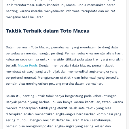
lebih terinformasi. Dalam konteks ini, Macau Pools memainkan peran
penting, karena mereka menyediakan informasi terupdate dan akurat
mengenai hasil keluaran.
Taktik Terbaik dalam Toto Macau
Dalam bermain Toto Macau, pemahaman yang mendalam tentang data
pengeluaran menjadi sangat penting. Pemain sebaiknya menganalisis hasil
keluaran sebelumnya untuk mengidentifikasi pola atau tren yang mungkin
terjadi.
Macau Pools
Dengan mempelajari data Macau, pemain dapat
membuat strategi yang lebih bijak dan memprediksi angka-angka yang
berpotensi muncul. Menggunakan statistik dan informasi yang tersedia,
pemain bisa meningkatkan peluang mereka dalam permainan.
Selain itu, penting untuk tidak hanya bergantung pada keberuntungan.
Banyak pemain yang berhasil bukan hanya karena kebetulan, tetapi karena
mereka menerapkan taktik yang efektif. Salah satu taktik yang bisa
diterapkan adalah menentukan angka-angka berdasarkan kombinasi yang
sering muncul. Dengan melihat daftar keluaran Macau sebelumnya,
pemain bisa mengelompokkan angka-angka yang sering keluar dan