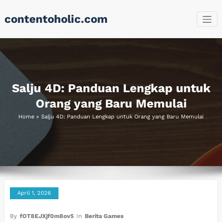
Skip
contentoholic.com
to
content
Salju 4D: Panduan Lengkap untuk
Orang yang Baru Memulai
Home
»
Salju 4D: Panduan Lengkap untuk Orang yang Baru Memulai
April 1, 2026
By
fOT8EJXjf0m8ov5
In
Berita Games