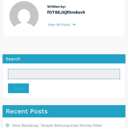
Written by:
fOT8EJXjf0m8ov5
View All Posts
Search
Search
Recent Posts
Situs Bandarqq: Tempat Berkumpulnya Pecinta Poker