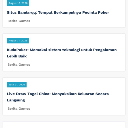
August 3, 2026
Situs Bandarqq: Tempat Berkumpulnya Pecinta Poker
Berita Games
August 1, 2026
KudaPoker: Memakai sistem teknologi untuk Pengalaman
Lebih Baik
Berita Games
July 31, 2026
Live Draw Togel China: Menyaksikan Keluaran Secara
Langsung
Berita Games