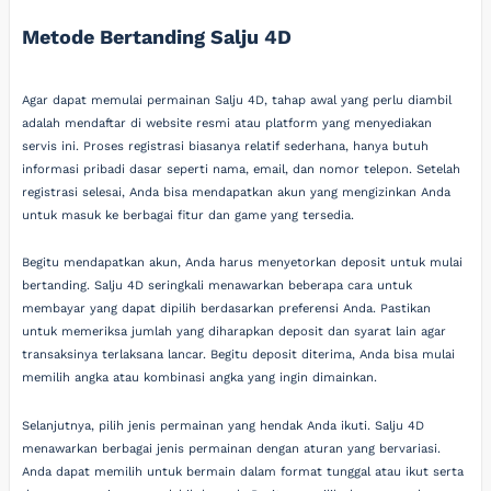
Metode Bertanding Salju 4D
Agar dapat memulai permainan Salju 4D, tahap awal yang perlu diambil
adalah mendaftar di website resmi atau platform yang menyediakan
servis ini. Proses registrasi biasanya relatif sederhana, hanya butuh
informasi pribadi dasar seperti nama, email, dan nomor telepon. Setelah
registrasi selesai, Anda bisa mendapatkan akun yang mengizinkan Anda
untuk masuk ke berbagai fitur dan game yang tersedia.
Begitu mendapatkan akun, Anda harus menyetorkan deposit untuk mulai
bertanding. Salju 4D seringkali menawarkan beberapa cara untuk
membayar yang dapat dipilih berdasarkan preferensi Anda. Pastikan
untuk memeriksa jumlah yang diharapkan deposit dan syarat lain agar
transaksinya terlaksana lancar. Begitu deposit diterima, Anda bisa mulai
memilih angka atau kombinasi angka yang ingin dimainkan.
Selanjutnya, pilih jenis permainan yang hendak Anda ikuti. Salju 4D
menawarkan berbagai jenis permainan dengan aturan yang bervariasi.
Anda dapat memilih untuk bermain dalam format tunggal atau ikut serta