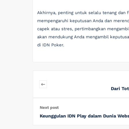
Akhirnya, penting untuk selalu tenang dan 
mempengaruhi keputusan Anda dan merenda
capek atau stres, pertimbangkan mengambil 
akan mendukung Anda mengambil keputusan
di IDN Poker.
Dari To
Next post
Keunggulan IDN Play dalam Dunia Webs