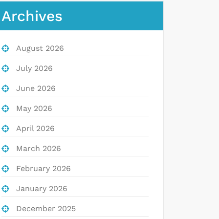
Archives
August 2026
July 2026
June 2026
May 2026
April 2026
March 2026
February 2026
January 2026
December 2025