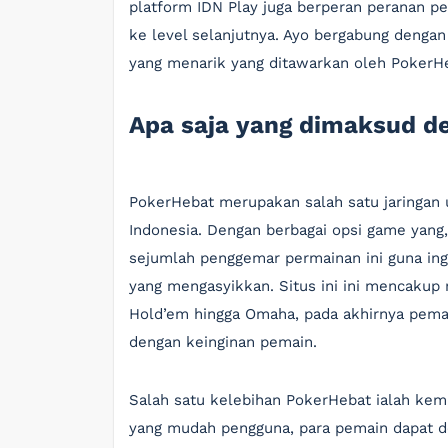
platform IDN Play juga berperan peranan 
ke level selanjutnya. Ayo bergabung dengan
yang menarik yang ditawarkan oleh PokerHe
Apa saja yang dimaksud 
PokerHebat merupakan salah satu jaringan 
Indonesia. Dengan berbagai opsi game yan
sejumlah penggemar permainan ini guna ing
yang mengasyikkan. Situs ini ini mencaku
Hold’em hingga Omaha, pada akhirnya pemai
dengan keinginan pemain.
Salah satu kelebihan PokerHebat ialah ke
yang mudah pengguna, para pemain dapat d