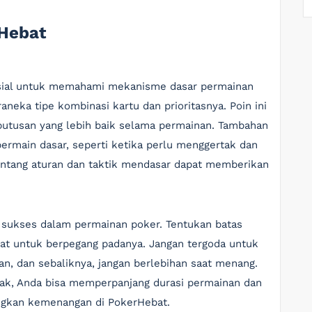
Hebat
rusial untuk memahami mekanisme dasar permainan
neka tipe kombinasi kartu dan prioritasnya. Poin ini
tusan yang lebih baik selama permainan. Tambahan
ermain dasar, seperti ketika perlu menggertak dan
tentang aturan dan taktik mendasar dapat memberikan
 sukses dalam permainan poker. Tentukan batas
at untuk berpegang padanya. Jangan tergoda untuk
n, dan sebaliknya, jangan berlebihan saat menang.
jak, Anda bisa memperpanjang durasi permainan dan
gkan kemenangan di PokerHebat.