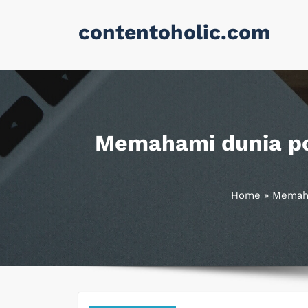
Skip
contentoholic.com
to
content
Memahami dunia po
Home
»
Memaha