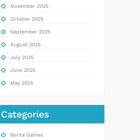
November 2025
October 2025
September 2025
August 2025
July 2025
June 2025
May 2025
Categories
Berita Games