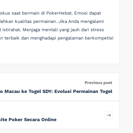
fokus saat bermain di PokerHebat. Emosi dapat
hkan kualitas permainan. Jika Anda mengalami
istirahat. Menjaga mentali yang jauh dari stress
 terbaik dan menghadapi pengalaman berkompetisi
Previous post
to Macau ke Togel SDY: Evolusi Permainan Togel
ite Poker Secara Online