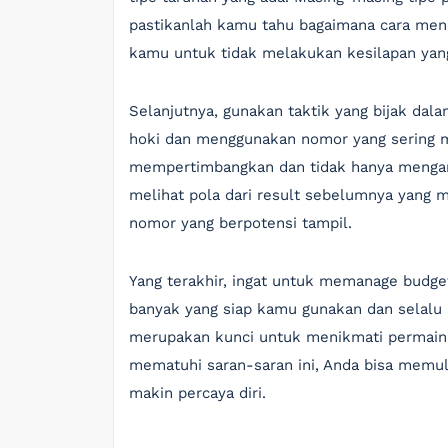
pastikanlah kamu tahu bagaimana cara men
kamu untuk tidak melakukan kesilapan ya
Selanjutnya, gunakan taktik yang bijak da
hoki dan menggunakan nomor yang sering m
mempertimbangkan dan tidak hanya mengan
melihat pola dari result sebelumnya yang
nomor yang berpotensi tampil.
Yang terakhir, ingat untuk memanage budget
banyak yang siap kamu gunakan dan selalu 
merupakan kunci untuk menikmati permaina
mematuhi saran-saran ini, Anda bisa memula
makin percaya diri.