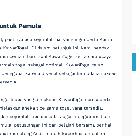
 untuk Pemula
l, pastinya ada sejumlah hal yang ingin perlu Kamu
us KawanTogel. Di dalam petunjuk ini, kami hendak
hui pemain baru soal KawanTogel serta cara upaya
rmain togel sebagai optimal. KawanTogel telah
k pengguna, karena dikenal sebagai kemudahan akses
ersedia.
engerti apa yang dimaksud KawanTogel dan seperti
jelaskan aneka tipe game togel yang tersedia,
an sejumlah tips serta trik agar mengoptimalkan
mulai petualangan ini dan pelajari bersama perihal
dapat menolong Anda meraih keberhasilan dalam