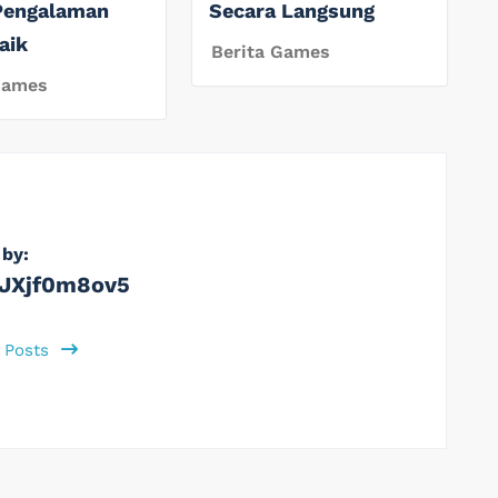
Pengalaman
Secara Langsung
aik
Berita Games
Games
 by:
JXjf0m8ov5
l Posts