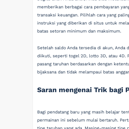
memberikan berbagai cara pembayaran ya
transaksi keuangan. Pilihlah cara yang pali
instruksi yang diberikan di situs untuk me
batas setoran minimum dan maksimum.
Setelah saldo Anda tersedia di akun, Anda 
diikuti, seperti togel 2D, lotto 3D, atau 4D
pasang taruhan berdasarkan dengan ketentu
bijaksana dan tidak melampaui batas angga
Saran mengenai Trik bagi 
Bagi pendatang baru yang masih belajar te
permainan ini sebelum mulai bertaruh. Per
tipe taruhan yang ada. Masing-masing tipe 