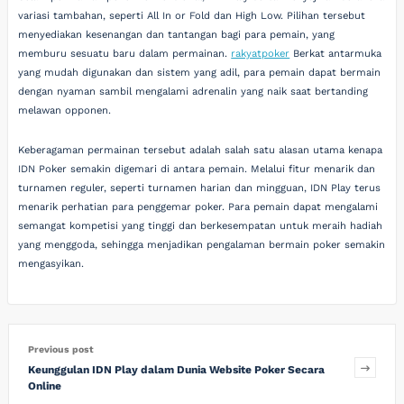
variasi tambahan, seperti All In or Fold dan High Low. Pilihan tersebut
menyediakan kesenangan dan tantangan bagi para pemain, yang
memburu sesuatu baru dalam permainan.
rakyatpoker
Berkat antarmuka
yang mudah digunakan dan sistem yang adil, para pemain dapat bermain
dengan nyaman sambil mengalami adrenalin yang naik saat bertanding
melawan opponen.
Keberagaman permainan tersebut adalah salah satu alasan utama kenapa
IDN Poker semakin digemari di antara pemain. Melalui fitur menarik dan
turnamen reguler, seperti turnamen harian dan mingguan, IDN Play terus
menarik perhatian para penggemar poker. Para pemain dapat mengalami
semangat kompetisi yang tinggi dan berkesempatan untuk meraih hadiah
yang menggoda, sehingga menjadikan pengalaman bermain poker semakin
mengasyikan.
Previous post
Keunggulan IDN Play dalam Dunia Website Poker Secara
Online