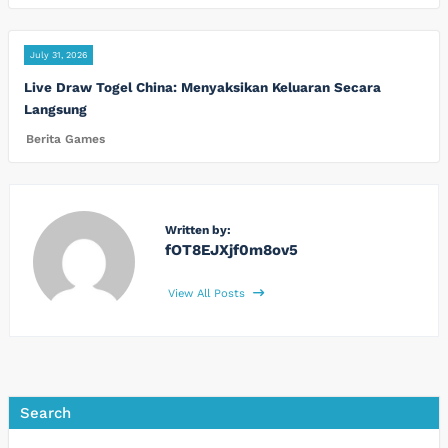
July 31, 2026
Live Draw Togel China: Menyaksikan Keluaran Secara
Langsung
Berita Games
Written by:
fOT8EJXjf0m8ov5
View All Posts
Search