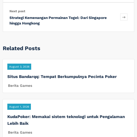
Next post
Strategi Kemenangan Permainan Togel: Dari Singapore
hingga Hongkong
Related Posts
August 3, 2026
Situs Bandarqq: Tempat Berkumpulnya Pecinta Poker
Berita Games
August 1, 2026
KudaPoker: Memakai sistem teknologi untuk Pengalaman
Lebih Baik
Berita Games