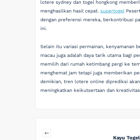
lotere sydney dan togel hongkong memberika
menghasilkan hasil cepat.
supertogel
Pesert
dengan preferensi mereka, berkontribusi pa
ini.
Selain itu variasi permainan, kenyamanan b
macau juga adalah daya tarik utama bagi 
memilih dari rumah ketimbang pergi ke tem
menghemat jam tetapi juga memberikan pen
demikian, tren lotere online diprediksi ak
meningkatkan keikutsertaan dan kreativitas d
Kayu Togel