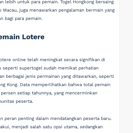
n lebih untuk para pemain. Togel Hongkong bersaing
toto Macau, juga menawarkan pengalaman bermain yang
n bagi para pemain.
emain Lotere
tere online telah meningkat secara signifikan di
us seperti supertogel sudah memikat perhatian
 berbagai jenis permainan yang ditawarkan, seperti
Hong Kong. Data memperlihatkan bahwa total pemain
i persen setiap tahunnya, yang mencerminkan
unitas peserta.
an peran penting dalam mendatangkan peserta baru.
iakui, menjadi salah satu opsi utama, sedangkan