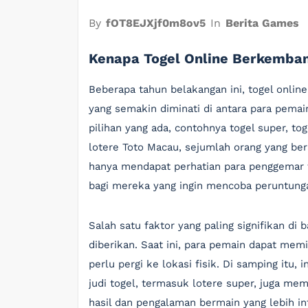
By
fOT8EJXjf0m8ov5
In
Berita Games
Kenapa Togel Online Berkembang
Beberapa tahun belakangan ini, togel onlin
yang semakin diminati di antara para pema
pilihan yang ada, contohnya togel super, to
lotere Toto Macau, sejumlah orang yang beral
hanya mendapat perhatian para penggemar t
bagi mereka yang ingin mencoba peruntung
Salah satu faktor yang paling signifikan di
diberikan. Saat ini, para pemain dapat memi
perlu pergi ke lokasi fisik. Di samping itu,
judi togel, termasuk lotere super, juga me
hasil dan pengalaman bermain yang lebih inte