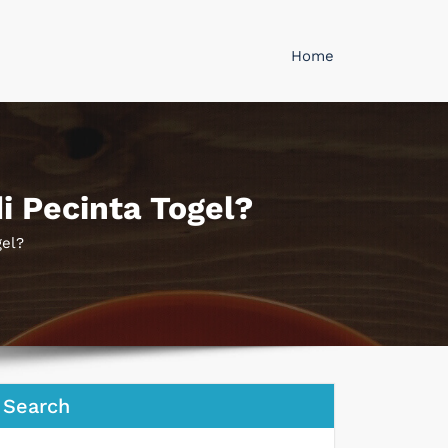
Home
i Pecinta Togel?
gel?
Search