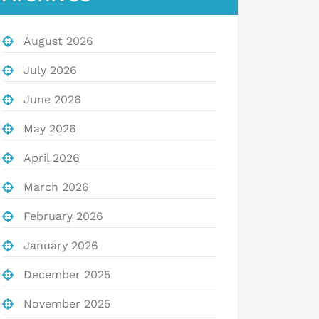
August 2026
July 2026
June 2026
May 2026
April 2026
March 2026
February 2026
January 2026
December 2025
November 2025