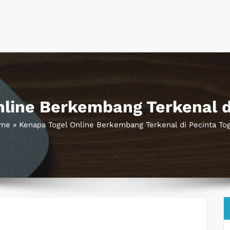
line Berkembang Terkenal d
me
»
Kenapa Togel Online Berkembang Terkenal di Pecinta To