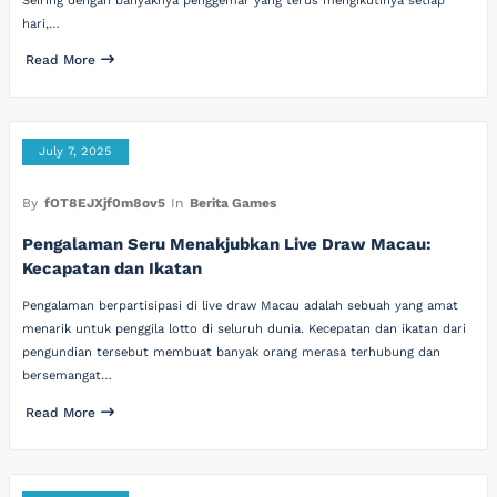
Seiring dengan banyaknya penggemar yang terus mengikutinya setiap
hari,…
Read More
July 7, 2025
By
fOT8EJXjf0m8ov5
In
Berita Games
Pengalaman Seru Menakjubkan Live Draw Macau:
Kecapatan dan Ikatan
Pengalaman berpartisipasi di live draw Macau adalah sebuah yang amat
menarik untuk penggila lotto di seluruh dunia. Kecepatan dan ikatan dari
pengundian tersebut membuat banyak orang merasa terhubung dan
bersemangat…
Read More