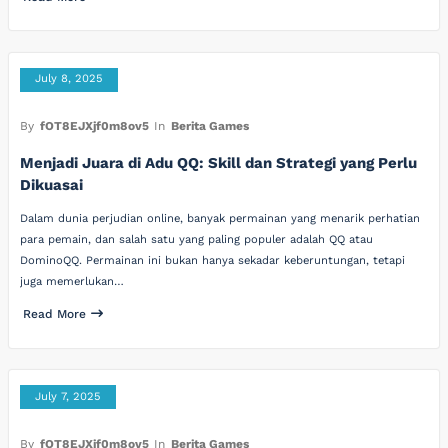
July 8, 2025
By
fOT8EJXjf0m8ov5
In
Berita Games
Menjadi Juara di Adu QQ: Skill dan Strategi yang Perlu
Dikuasai
Dalam dunia perjudian online, banyak permainan yang menarik perhatian
para pemain, dan salah satu yang paling populer adalah QQ atau
DominoQQ. Permainan ini bukan hanya sekadar keberuntungan, tetapi
juga memerlukan…
Read More
July 7, 2025
By
fOT8EJXjf0m8ov5
In
Berita Games