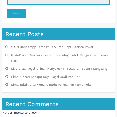
Search
Recent Posts
Situs Bandarqq: Tempat Berkumpulnya Pecinta Poker
KudaPoker: Memakai sistem teknologi untuk Pengalaman Lebih
Baik
Live Draw Togel China: Menyaksikan Keluaran Secara Langsung
Lima Alasan Kenapa Kayu Togel Jadi Populer
Lima Taktik Jitu Menang pada Permainan Kartu Poker
Recent Comments
No comments to show.