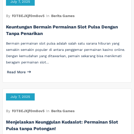
July 7, 2025
By
fOT8EJXjf0m8ov5
In
Berita Games
Keuntungan Bermain Permainan Slot Pulsa Dengan
Tanpa Penarikan
Bermain permainan slot pulsa adalah salah satu sarana hiburan yang
semakin semakin populer di antara penggemar permainan kasino online.
Dengan kemudahan yang ditawarkan, pemain sekarang bisa menikmati
beragam permainan slot…
Read More
July 7, 2025
By
fOT8EJXjf0m8ov5
In
Berita Games
Menjelaskan Keunggulan Kudaslot: Permainan Slot
Pulsa tanpa Potongan!