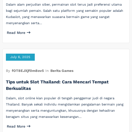
Dalam alam perjudian siber, permainan slot terus jadi preferensi utama
bagi sejumlah pemain. Salah satu platform yang semakin populer adalah
Kudaslot, yang menawarkan suasana bermain game yang sangat
menyenangkan serta…
Read More
July 6, 2025
By
fOT8EJXjf0m8ov5
In
Berita Games
Tips untuk Slot Thailand: Cara Mencari Tempat
Berkualitas
Dalam, slot online kian populer di tengah penggemar judi di negara
Thailand. Banyak sekali individu mengidamkan pengalaman bermain yang
menyenangkan serta menguntungkan, khususnya dengan kehadiran
beragam situs yang menawarkan kesenangan…
Read More