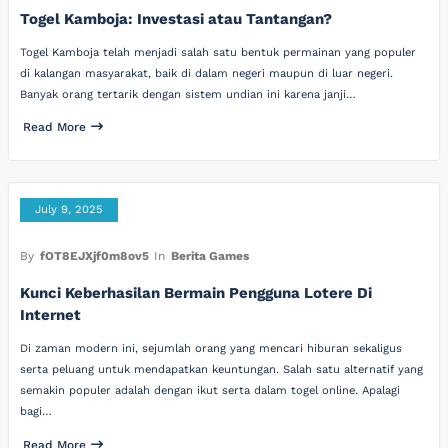
Togel Kamboja: Investasi atau Tantangan?
Togel Kamboja telah menjadi salah satu bentuk permainan yang populer
di kalangan masyarakat, baik di dalam negeri maupun di luar negeri.
Banyak orang tertarik dengan sistem undian ini karena janji…
Read More
July 9, 2025
By
fOT8EJXjf0m8ov5
In
Berita Games
Kunci Keberhasilan Bermain Pengguna Lotere Di
Internet
Di zaman modern ini, sejumlah orang yang mencari hiburan sekaligus
serta peluang untuk mendapatkan keuntungan. Salah satu alternatif yang
semakin populer adalah dengan ikut serta dalam togel online. Apalagi
bagi…
Read More