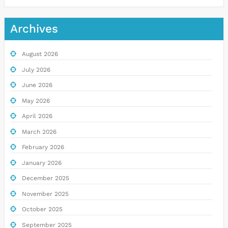
Archives
August 2026
July 2026
June 2026
May 2026
April 2026
March 2026
February 2026
January 2026
December 2025
November 2025
October 2025
September 2025