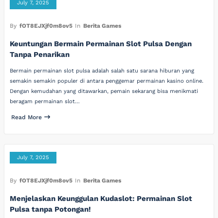
July 7, 2025
By
fOT8EJXjf0m8ov5
In
Berita Games
Keuntungan Bermain Permainan Slot Pulsa Dengan
Tanpa Penarikan
Bermain permainan slot pulsa adalah salah satu sarana hiburan yang
semakin semakin populer di antara penggemar permainan kasino online.
Dengan kemudahan yang ditawarkan, pemain sekarang bisa menikmati
beragam permainan slot…
Read More
July 7, 2025
By
fOT8EJXjf0m8ov5
In
Berita Games
Menjelaskan Keunggulan Kudaslot: Permainan Slot
Pulsa tanpa Potongan!