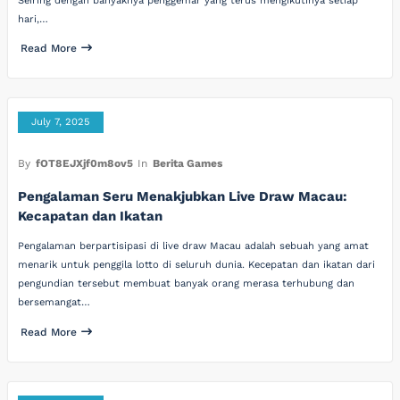
Seiring dengan banyaknya penggemar yang terus mengikutinya setiap
hari,…
Read More
July 7, 2025
By
fOT8EJXjf0m8ov5
In
Berita Games
Pengalaman Seru Menakjubkan Live Draw Macau:
Kecapatan dan Ikatan
Pengalaman berpartisipasi di live draw Macau adalah sebuah yang amat
menarik untuk penggila lotto di seluruh dunia. Kecepatan dan ikatan dari
pengundian tersebut membuat banyak orang merasa terhubung dan
bersemangat…
Read More