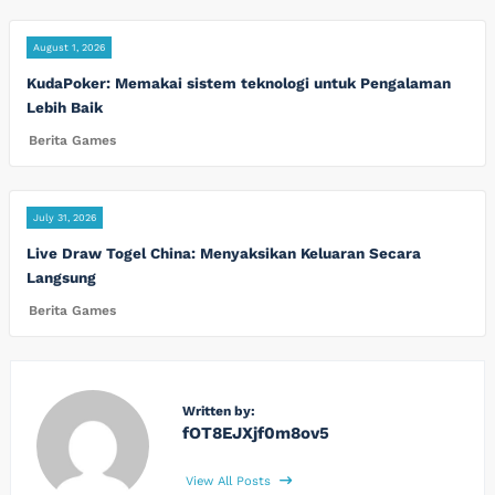
August 1, 2026
KudaPoker: Memakai sistem teknologi untuk Pengalaman
Lebih Baik
Berita Games
July 31, 2026
Live Draw Togel China: Menyaksikan Keluaran Secara
Langsung
Berita Games
Written by:
fOT8EJXjf0m8ov5
View All Posts