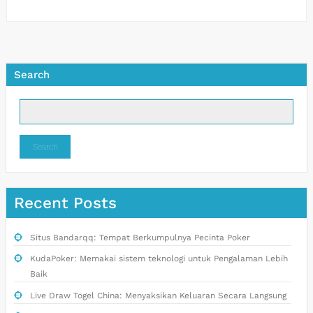
Search
Search
Recent Posts
Situs Bandarqq: Tempat Berkumpulnya Pecinta Poker
KudaPoker: Memakai sistem teknologi untuk Pengalaman Lebih
Baik
Live Draw Togel China: Menyaksikan Keluaran Secara Langsung