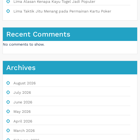
Lima Alasan Kenapa Kayu Togel Jadi Populer
Lima Taktik Jitu Menang pada Permainan Kartu Poker
Recent Comments
No comments to show.
Archives
August 2026
July 2026
June 2026
May 2026
April 2026
March 2026