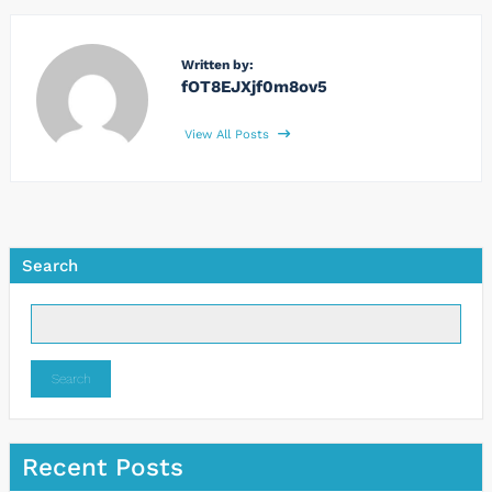
Written by:
fOT8EJXjf0m8ov5
View All Posts
Search
Search
Recent Posts